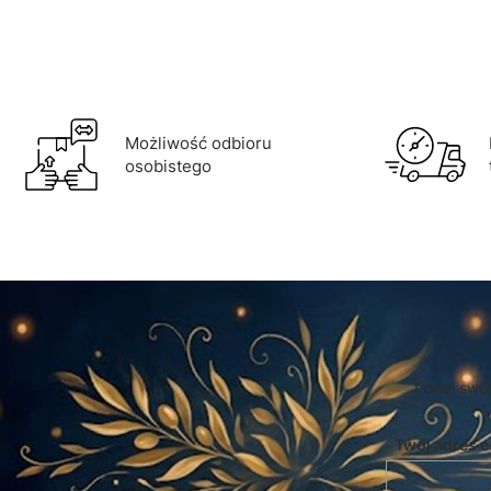
Możliwość odbioru
osobistego
Podaj swój
Twój adres e