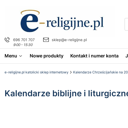
696 701 707
sklep@e-religijne.pl
9:00 - 15:30
Menu
Nowe produkty
Kontakt i numer konta
e-religijne.pl katolicki sklep internetowy
Kalendarze Chrześcijańskie na 20
Kalendarze biblijne i liturgicz