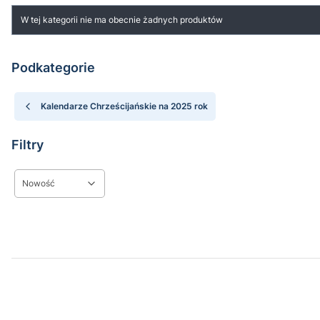
Lista produktów
W tej kategorii nie ma obecnie żadnych produktów
Podkategorie
Kalendarze Chrześcijańskie na 2025 rok
Filtry
Nowość
Koniec filtrów