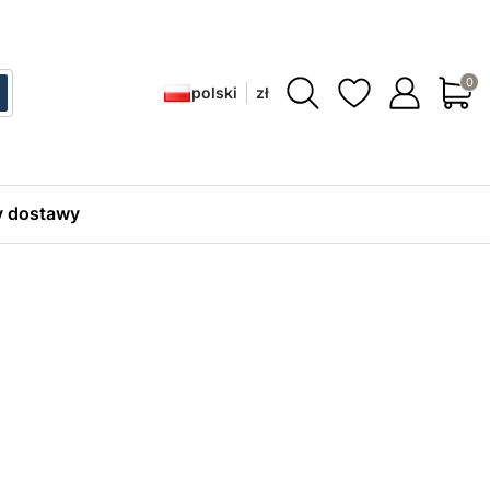
Produ
polski
zł
ć
zukaj
 dostawy