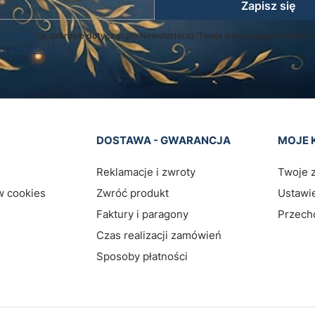
Zapisz się
egulamin
(w zakresie dotyczącym Newslettera). Twoje dane będą przetwarz
ką prywatności
.
pce
DOSTAWA - GWARANCJA
MOJE 
Reklamacje i zwroty
Twoje 
w cookies
Zwróć produkt
Ustawie
Faktury i paragony
Przech
Czas realizacji zamówień
Sposoby płatności