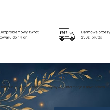
Bezproblemowy zwrot
Darmowa przesył
towaru do 14 dni
250zł brutto
Newsletter
 adres e-mail, jeżeli chcesz otrzymywać informacje o nowościach i 
-mail