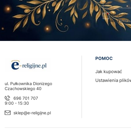
Akceptuję
R
naszą
Polity
Linki w sto
POMOC
Jak kupować
Ustawienia plikó
Adres:
ul. Pułkownika Dionizego
Czachowskiego 40
696 701 707
9:00 - 15:30
sklep@e-religijne.pl