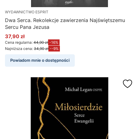
WYDAWNICTWO ESPRIT
Dwa Serca. Rekolekcje zawierzenia Najświętszemu
Sercu Pana Jezusa
37,90 zł
Cena promocyjna
Cena regularna:
44,90 zł
-16%
Najniższa cena:
34,90 zł
--9%
Powiadom mnie o dostępności