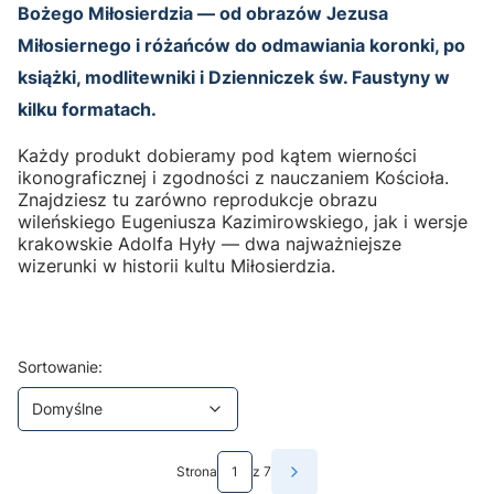
Bożego Miłosierdzia — od obrazów Jezusa
Miłosiernego i różańców do odmawiania koronki, po
książki, modlitewniki i Dzienniczek św. Faustyny w
kilku formatach.
Każdy produkt dobieramy pod kątem wierności
ikonograficznej i zgodności z nauczaniem Kościoła.
Znajdziesz tu zarówno reprodukcje obrazu
wileńskiego Eugeniusza Kazimirowskiego, jak i wersje
krakowskie Adolfa Hyły — dwa najważniejsze
wizerunki w historii kultu Miłosierdzia.
Lista produktów
Domyślne
Sortowanie:
Domyślne
Strona
z 7
Następne produkty