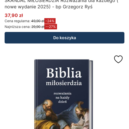
SKANDAL MIŁOSIERDZIA Rozważania dla każdego (
nowe wydanie 2025) - bp Grzegorz Ryś
37,90 zł
Cena promocyjna
Cena regularna:
49,90 zł
-24%
Najniższa cena:
29,90 zł
--27%
Do koszyka