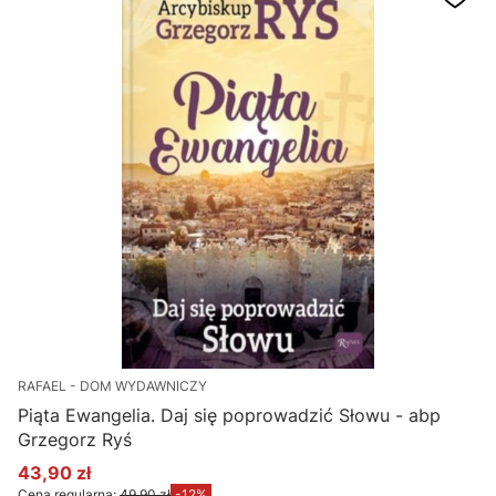
RAFAEL - DOM WYDAWNICZY
Piąta Ewangelia. Daj się poprowadzić Słowu - abp
Grzegorz Ryś
43,90 zł
Cena promocyjna
Cena regularna:
49,90 zł
-12%