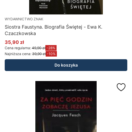
WYDAWNICTWO ZNAK
Siostra Faustyna. Biografia Świętej - Ewa K.
Czaczkowska
35,90 zł
Cena promocyjna
Cena regularna:
49,90 zł
-28%
Najniższa cena:
39,90 zł
-10%
Do koszyka