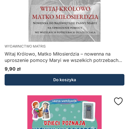
WYDAWNICTWO MATRIS
Witaj Królowo, Matko Miłosierdzia – nowenna na
uproszenie pomocy Maryi we wszelkich potrzebach
duszy i ciała - Św. Alfons M. Liguori
9,90 zł
Cena
Do koszyka