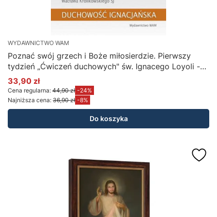
WYDAWNICTWO WAM
Poznać swój grzech i Boże miłosierdzie. Pierwszy
tydzień „Ćwiczeń duchowych" św. Ignacego Loyoli -
pod redakcją Wacława Królikowskiego SJ
33,90 zł
Cena promocyjna
Cena regularna:
44,90 zł
-24%
Najniższa cena:
36,90 zł
-8%
Do koszyka