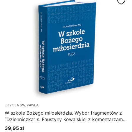
EDYCJA ŚW. PAWŁA
W szkole Bożego miłosierdzia. Wybór fragmentów z
“Dzienniczka” s. Faustyny Kowalskiej z komentarzami
- ks. Józef Pochwat MS
39,95 zł
Cena