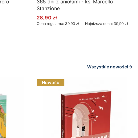
rero
365 dni z aniołami - ks. Marcello
Stanzione
28,90 zł
Cena promocyjna
Cena regularna:
39,90 zł
Najniższa cena:
39,90 zł
Do koszyka
Wszystkie nowości
Nowość