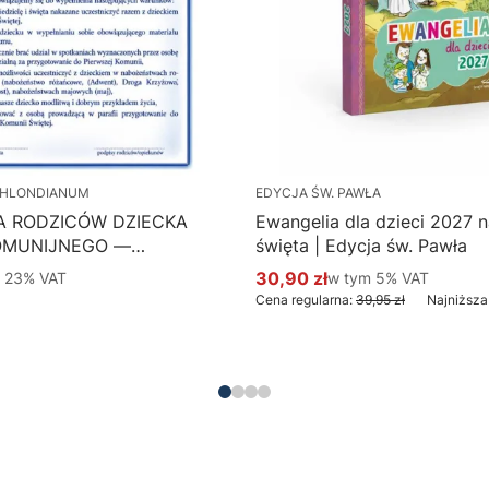
HLONDIANUM
EDYCJA ŚW. PAWŁA
A RODZICÓW DZIECKA
Ewangelia dla dzieci 2027 na
OMUNIJNEGO —
święta | Edycja św. Pawła
 Hlondianum - druk
 %s VAT
30,90 zł
w tym %s VAT
m
23%
VAT
w tym
5%
VAT
Cena promocyjna brutto
aczka 50 szt.
Cena regularna:
39,95 zł
Najniższa
Do koszyka
Do koszyka