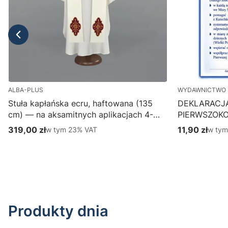
ALBA-PLUS
WYDAWNICTWO 
Stuła kapłańska ecru, haftowana (135
DEKLARACJ
cm) — na aksamitnych aplikacjach 4-
PIERWSZOK
387-1
Wydawnictwo
319,00 zł
w tym %s VAT
11,90 zł
w tym
w tym
23%
VAT
w ty
Cena brutto
Cena brutto
parafialny, p
Do koszyka
Produkty dnia