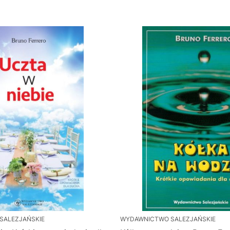
SALEZJAŃSKIE
WYDAWNICTWO SALEZJAŃSKIE