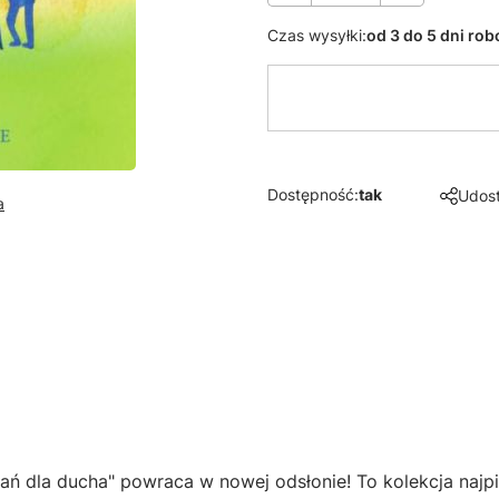
Czas wysyłki:
od 3 do 5 dni ro
Dostępność:
tak
Udost
a
ań dla ducha" powraca w nowej odsłonie! To kolekcja najpię