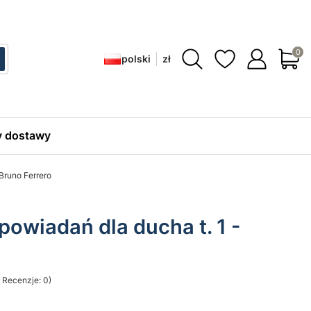
Produ
polski
zł
ć
zukaj
 dostawy
 Bruno Ferrero
powiadań dla ducha t. 1 -
 Recenzje: 0)
sekcji Opinie