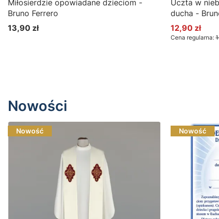
Miłosierdzie opowiadane dzieciom -
Uczta w nieb
Bruno Ferrero
ducha - Brun
13,90 zł
12,90 zł
Cena
Cena promoc
Cena regularna:
1
Do koszyka
Nowości
Nowość
Nowość