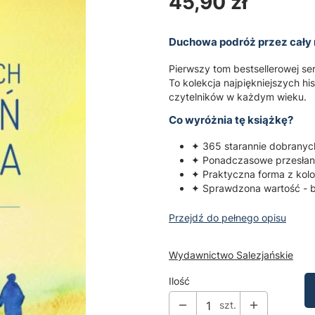
Cena
45,90 zł
Duchowa podróż przez cały 
Pierwszy tom bestsellerowej se
To kolekcja najpiękniejszych hi
czytelników w każdym wieku.
Co wyróżnia tę książkę?
✦ 365 starannie dobranych
✦ Ponadczasowe przesłani
✦ Praktyczna forma z kol
✦ Sprawdzona wartość - be
Przejdź do pełnego opisu
Wydawnictwo Salezjańskie
Ilość
szt.