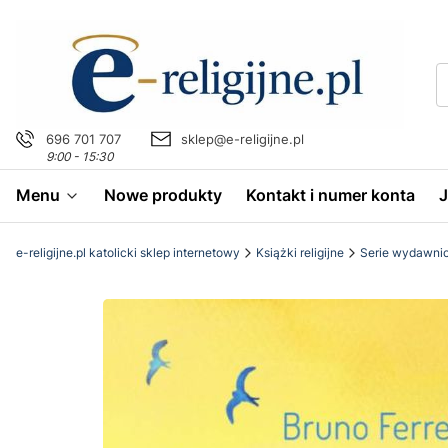
696 701 707
sklep@e-religijne.pl
9:00 - 15:30
Menu
Nowe produkty
Kontakt i numer konta
e-religijne.pl katolicki sklep internetowy
Książki religijne
Serie wydawni