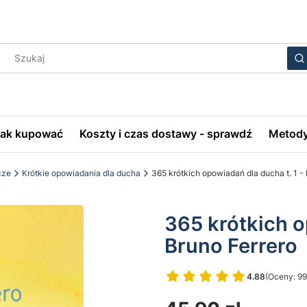
Wyczyś
S
Jak kupować
Koszty i czas dostawy - sprawdź
Metody
cze
Krótkie opowiadania dla ducha
365 krótkich opowiadań dla ducha t. 1 -
365 krótkich o
Bruno Ferrero
4.88
(Oceny: 99
Przejdź do 