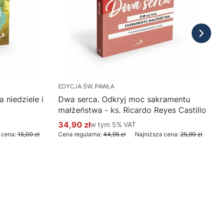
EDYCJA ŚW. PAWŁA
 niedziele i
Dwa serca. Odkryj moc sakramentu
małżeństwa - ks. Ricardo Reyes Castillo
34,90 zł
w tym %s VAT
w tym
5%
VAT
Cena promocyjna brutto
 cena:
15,00 zł
Cena regularna:
44,95 zł
Najniższa cena:
25,90 zł
Do koszyka