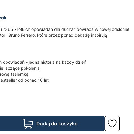
rok
rii "365 krótkich opowiadań dla ducha" powraca w nowej odsłonie!
storii Bruno Ferrero, które przez ponad dekadę inspirują
 opowiadań - jedna historia na każdy dzień
e łączące pokolenia
orową tasiemką
stseller od ponad 10 lat
Dodaj do koszyka