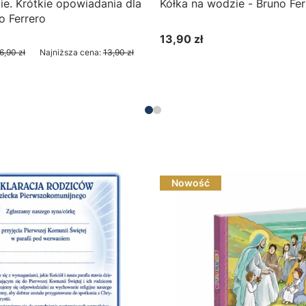
ie. Krótkie opowiadania dla
Kółka na wodzie - Bruno Fer
o Ferrero
13,90 zł
yjna
Cena
6,90 zł
Najniższa cena:
13,90 zł
Do koszyka
Do koszyka
Nowość