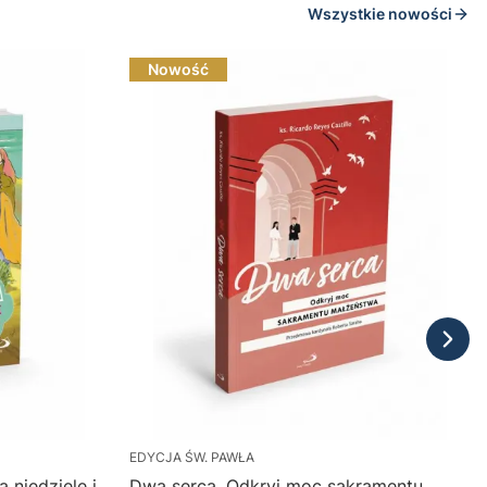
Wszystkie nowości
Nowość
EDYCJA ŚW. PAWŁA
 niedziele i
Dwa serca. Odkryj moc sakramentu