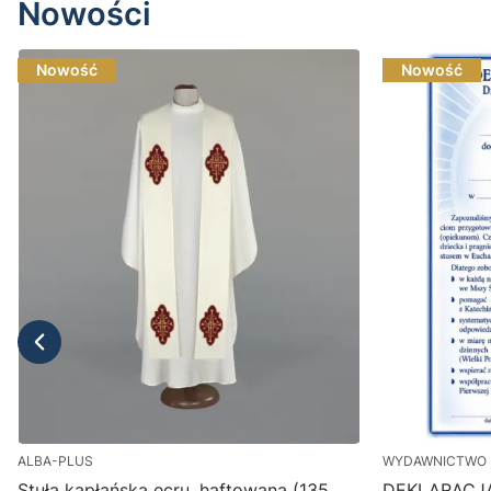
Nowości
Nowość
Nowość
ALBA-PLUS
WYDAWNICTWO 
Stuła kapłańska ecru, haftowana (135
DEKLARACJ