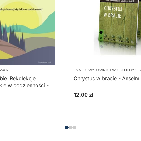
 WAM
TYNIEC WYDAWNICTWO BENEDYK
bie. Rekolekcje
Chrystus w bracie - Anselm
ie w codzienności -
 OSB
12,00 zł
Cena
Do koszyka
Do koszyka