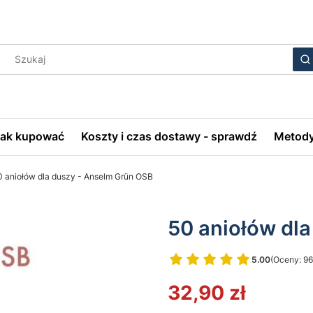
Wyczyś
S
Jak kupować
Koszty i czas dostawy - sprawdź
Metody
0 aniołów dla duszy - Anselm Grün OSB
50 aniołów dl
5.00
(Oceny: 96
Przejdź do 
32,90 zł