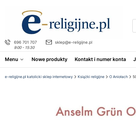
696 701 707
sklep@e-religijne.pl
9:00 - 15:30
Menu
Nowe produkty
Kontakt i numer konta
e-religijne.pl katolicki sklep internetowy
Książki religijne
O Aniołach
5