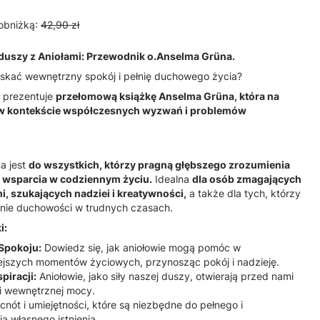
obniżką:
42,90 zł
 duszy z Aniołami: Przewodnik o.Anselma Grüna.
yskać wewnętrzny spokój i pełnię duchowego życia?
 prezentuje
przełomową książkę Anselma Grüna, która na
y w kontekście współczesnych wyzwań i problemów
na jest
do wszystkich, którzy pragną głębszego zrozumienia
 wsparcia w codziennym życiu.
Idealna
dla osób zmagających
i, szukających nadziei i kreatywności,
a także dla tych, którzy
nie duchowości w trudnych czasach.
i:
Spokoju:
Dowiedz się, jak aniołowie mogą pomóc w
ejszych momentów życiowych, przynosząc pokój i nadzieję.
piracji:
Aniołowie, jako siły naszej duszy, otwierają przed nami
i wewnętrznej mocy.
cnót i umiejętności, które są niezbędne do pełnego i
 własnego istnienia.