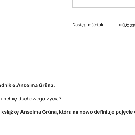
Dostępność:
tak
Udost
odnik o.Anselma Grüna.
 i pełnię duchowego życia?
książkę Anselma Grüna, która na nowo definiuje pojęci