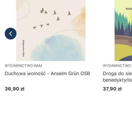
WYDAWNICTWO WAM
WYDAWNICTWO
Duchowa wolność - Anselm Grün OSB
Droga do sie
benedyktyńsk
Anselm Grün
36,90 zł
37,90 zł
Cena
Cena
Do koszyka