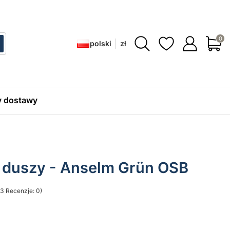
Produ
polski
zł
ć
zukaj
 dostawy
a duszy - Anselm Grün OSB
3 Recenzje: 0)
sekcji Opinie