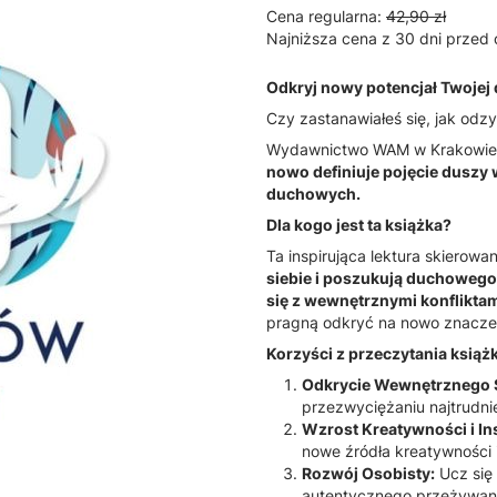
Cena regularna:
42,90 zł
Najniższa cena z 30 dni przed 
Odkryj nowy potencjał Twojej
Czy zastanawiałeś się, jak odz
Wydawnictwo WAM w Krakowie
nowo definiuje pojęcie dusz
duchowych.
Dla kogo jest ta książka?
Ta inspirująca lektura skierowa
siebie i poszukują duchowego
się z wewnętrznymi konfliktam
pragną odkryć na nowo znacze
Korzyści z przeczytania książk
Odkrycie Wewnętrznego 
przezwyciężaniu najtrudni
Wzrost Kreatywności i Ins
nowe źródła kreatywności 
Rozwój Osobisty:
Ucz się 
autentycznego przeżywania