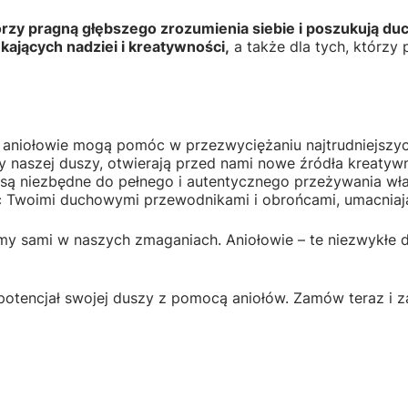
órzy pragną głębszego zrozumienia siebie i poszukują 
ających nadziei i kreatywności,
a także dla tych, którz
k aniołowie mogą pomóc w przezwyciężaniu najtrudniejszy
ły naszej duszy, otwierają przed nami nowe źródła kreatyw
e są niezbędne do pełnego i autentycznego przeżywania wła
ć Twoimi duchowymi przewodnikami i obrońcami, umacniając
my sami w naszych zmaganiach. Aniołowie – te niezwykłe d
 potencjał swojej duszy z pomocą aniołów. Zamów teraz i 