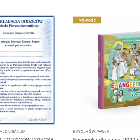
Nowość
HLONDIANUM
EDYCJA ŚW. PAWŁA
A RODZICÓW DZIECKA
Ewangelia dla dzieci 2027 na