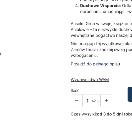
Duchowe Wsparcie:
Odkry
obrońcami, umacniając Twoj
Anselm Grün w swojej książce 
Aniołowie – te niezwykłe ducho
wewnętrzne bogactwo naszej d
Nie przegap tej wyjątkowej oka
Zamów teraz i zacznij swoją 
a
wzbogaceniu.
Przejdź do pełnego opisu
Wydawnictwo WAM
Ilość
szt.
Czas wysyłki:
od 3 do 5 dni ro