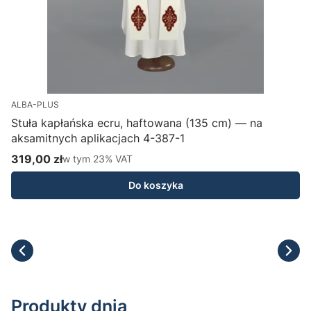
ALBA-PLUS
Stuła kapłańska ecru, haftowana (135 cm) — na
aksamitnych aplikacjach 4-387-1
H
319,00 zł
w tym %s VAT
1
w tym
23%
VAT
Cena brutto
C
Do koszyka
Produkty dnia