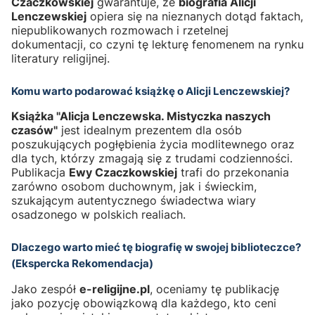
Czaczkowskiej
gwarantuje, że
biografia Alicji
Lenczewskiej
opiera się na nieznanych dotąd faktach,
niepublikowanych rozmowach i rzetelnej
dokumentacji, co czyni tę lekturę fenomenem na rynku
literatury religijnej.
Komu warto podarować książkę o Alicji Lenczewskiej?
Książka "Alicja Lenczewska. Mistyczka naszych
czasów"
jest idealnym prezentem dla osób
poszukujących pogłębienia życia modlitewnego oraz
dla tych, którzy zmagają się z trudami codzienności.
Publikacja
Ewy Czaczkowskiej
trafi do przekonania
zarówno osobom duchownym, jak i świeckim,
szukającym autentycznego świadectwa wiary
osadzonego w polskich realiach.
Dlaczego warto mieć tę biografię w swojej biblioteczce?
(Ekspercka Rekomendacja)
Jako zespół
e-religijne.pl
, oceniamy tę publikację
jako pozycję obowiązkową dla każdego, kto ceni