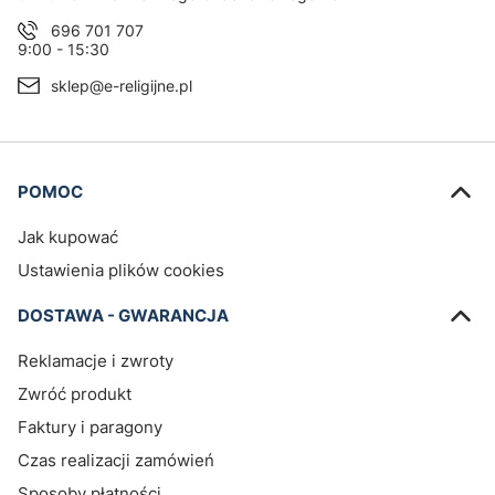
696 701 707
9:00 - 15:30
sklep@e-religijne.pl
Linki w stopce
POMOC
Jak kupować
Ustawienia plików cookies
DOSTAWA - GWARANCJA
Reklamacje i zwroty
Zwróć produkt
Faktury i paragony
Czas realizacji zamówień
Sposoby płatności