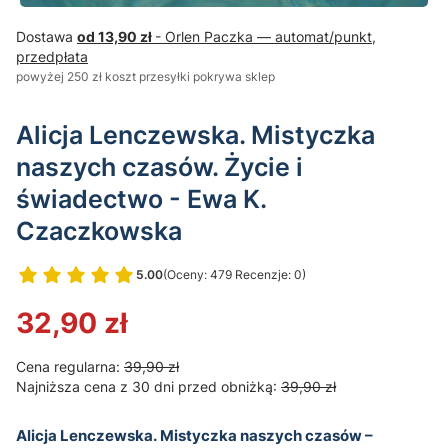
Dostawa
od 13,90 zł
- Orlen Paczka — automat/punkt,
przedpłata
powyżej 250 zł koszt przesyłki pokrywa sklep
Alicja Lenczewska. Mistyczka
naszych czasów. Życie i
świadectwo - Ewa K.
Czaczkowska
5.00
(Oceny: 479 Recenzje: 0)
Przejdź do sekcji Opinie
32,90 zł
Cena regularna:
39,90 zł
Najniższa cena z 30 dni przed obniżką:
39,90 zł
Alicja Lenczewska. Mistyczka naszych czasów –