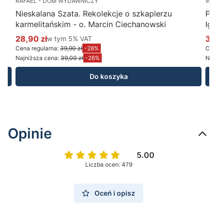
RAFAEL - DOM WYDAWNICZY
WY
Nieskalana Szata. Rekolekcje o szkaplerzu
Po
karmelitańskim - o. Marcin Ciechanowski
Ig
28,90 zł
w tym %s VAT
34
w tym
5%
VAT
Cena promocyjna brutto
Ce
Cena regularna:
39,90 zł
-28%
Cena
Najniższa cena:
39,00 zł
-26%
Najn
Do koszyka
Opinie
5.00
Liczba ocen: 479
Oceń i opisz