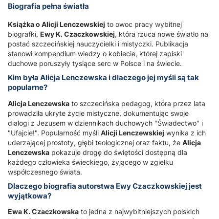
Biografia pełna światła
Książka o Alicji Lenczewskiej
to owoc pracy wybitnej
biografki,
Ewy K. Czaczkowskiej
, która rzuca nowe światło na
postać szczecińskiej nauczycielki i mistyczki. Publikacja
stanowi kompendium wiedzy o kobiecie, której zapiski
duchowe poruszyły tysiące serc w Polsce i na świecie.
Kim była Alicja Lenczewska i dlaczego jej myśli są tak
popularne?
Alicja Lenczewska
to szczecińska pedagog, która przez lata
prowadziła ukryte życie mistyczne, dokumentując swoje
dialogi z Jezusem w dziennikach duchowych "Świadectwo" i
"Ufajcie!". Popularność myśli
Alicji Lenczewskiej
wynika z ich
uderzającej prostoty, głębi teologicznej oraz faktu, że
Alicja
Lenczewska
pokazuje drogę do świętości dostępną dla
każdego człowieka świeckiego, żyjącego w zgiełku
współczesnego świata.
Dlaczego biografia autorstwa Ewy Czaczkowskiej jest
wyjątkowa?
Ewa K. Czaczkowska
to jedna z najwybitniejszych polskich