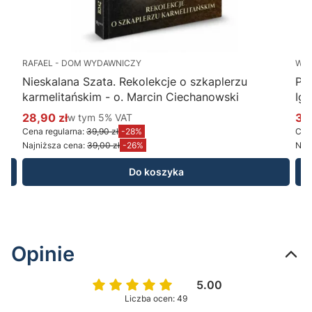
RAFAEL - DOM WYDAWNICZY
WY
Nieskalana Szata. Rekolekcje o szkaplerzu
Po
karmelitańskim - o. Marcin Ciechanowski
Ig
28,90 zł
w tym %s VAT
34
w tym
5%
VAT
Cena promocyjna brutto
Ce
Cena regularna:
39,90 zł
-28%
Cena
Najniższa cena:
39,00 zł
-26%
Najn
Do koszyka
Opinie
5.00
Liczba ocen: 49