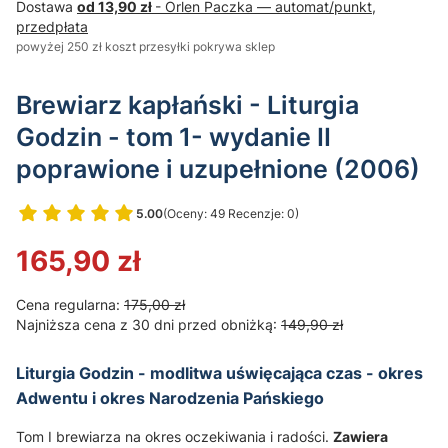
Dostawa
od 13,90 zł
- Orlen Paczka — automat/punkt,
przedpłata
powyżej 250 zł koszt przesyłki pokrywa sklep
Brewiarz kapłański - Liturgia
Godzin - tom 1- wydanie II
poprawione i uzupełnione (2006)
5.00
(Oceny: 49 Recenzje: 0)
Przejdź do sekcji Opinie
165,90 zł
Cena regularna:
175,00 zł
Najniższa cena z 30 dni przed obniżką:
149,90 zł
Liturgia Godzin - modlitwa uświęcająca czas - okres
Adwentu i okres Narodzenia Pańskiego
Tom I brewiarza na okres oczekiwania i radości.
Zawiera