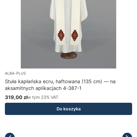
ALBA-PLUS
Stuła kapłańska ecru, haftowana (135 cm) — na
aksamitnych aplikacjach 4-387-1
H
319,00 zł
w tym %s VAT
1
w tym
23%
VAT
Cena brutto
C
Do koszyka