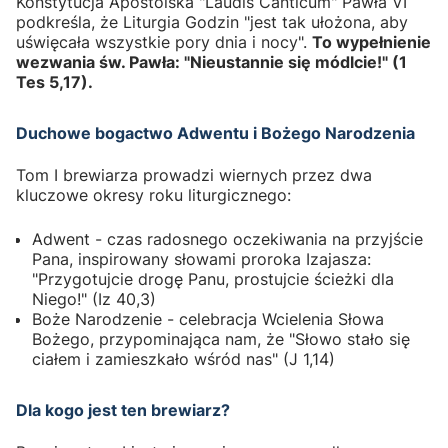
Konstytucja Apostolska "Laudis Canticum" Pawła VI
podkreśla, że Liturgia Godzin "jest tak ułożona, aby
uświęcała wszystkie pory dnia i nocy".
To wypełnienie
wezwania św. Pawła: "Nieustannie się módlcie!" (1
Tes 5,17).
Duchowe bogactwo Adwentu i Bożego Narodzenia
Tom I brewiarza prowadzi wiernych przez dwa
kluczowe okresy roku liturgicznego:
Adwent - czas radosnego oczekiwania na przyjście
Pana, inspirowany słowami proroka Izajasza:
"Przygotujcie drogę Panu, prostujcie ścieżki dla
Niego!" (Iz 40,3)
Boże Narodzenie - celebracja Wcielenia Słowa
Bożego, przypominająca nam, że "Słowo stało się
ciałem i zamieszkało wśród nas" (J 1,14)
Dla kogo jest ten brewiarz?