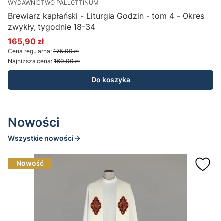
WYDAWNICTWO PALLOTTINUM
E
Brewiarz kapłański - Liturgia Godzin - tom 4 - Okres
K
zwykły, tygodnie 18-34
165,90 zł
Cena promocyjna
Cena regularna:
175,00 zł
Najniższa cena:
160,00 zł
Do koszyka
Nowości
Wszystkie nowości
Nowość