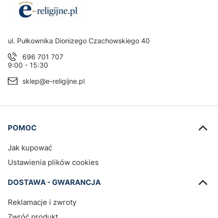
Adres:
ul. Pułkownika Dionizego Czachowskiego 40
696 701 707
9:00 - 15:30
sklep@e-religijne.pl
Linki w stopce
POMOC
Jak kupować
Ustawienia plików cookies
DOSTAWA - GWARANCJA
Reklamacje i zwroty
Zwróć produkt