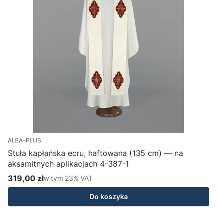
ALBA-PLUS
Stuła kapłańska ecru, haftowana (135 cm) — na
aksamitnych aplikacjach 4-387-1
H
319,00 zł
w tym %s VAT
1
w tym
23%
VAT
Cena brutto
C
Do koszyka