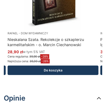
RAFAEL - DOM WYDAWNICZY
WY
Nieskalana Szata. Rekolekcje o szkaplerzu
Po
karmelitańskim - o. Marcin Ciechanowski
Ig
28,90 zł
w tym %s VAT
34
w tym
5%
VAT
Cena promocyjna brutto
Ce
Cena regularna:
39,90 zł
-28%
Cena
Najniższa cena:
39,00 zł
-26%
Najn
Do koszyka
Opinie