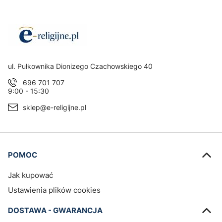
Adres:
ul. Pułkownika Dionizego Czachowskiego 40
696 701 707
9:00 - 15:30
sklep@e-religijne.pl
Linki w stopce
POMOC
Jak kupować
Ustawienia plików cookies
DOSTAWA - GWARANCJA