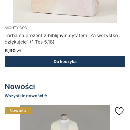
MIGHTY GOD
W
Torba na prezent z biblijnym cytatem "Za wszystko
L
dziękujcie" (1 Tes 5,18)
2
6,90 zł
Cena
Do koszyka
Nowości
Wszystkie nowości
Nowość