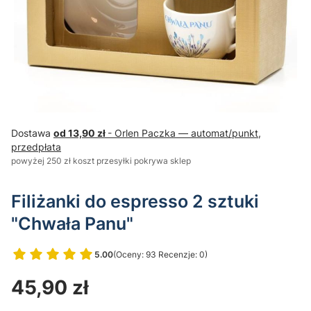
Dostawa
od 13,90 zł
- Orlen Paczka — automat/punkt,
przedpłata
powyżej 250 zł koszt przesyłki pokrywa sklep
Filiżanki do espresso 2 sztuki
"Chwała Panu"
5.00
(Oceny: 93 Recenzje: 0)
Przejdź do sekcji Opinie
Cena
45,90 zł