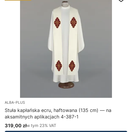
ALBA-PLUS
Stuła kapłańska ecru, haftowana (135 cm) — na
aksamitnych aplikacjach 4-387-1
H
319,00 zł
w tym %s VAT
1
w tym
23%
VAT
Cena brutto
C