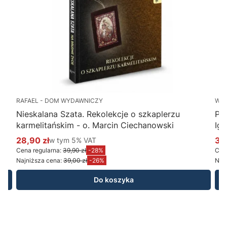
RAFAEL - DOM WYDAWNICZY
WY
Nieskalana Szata. Rekolekcje o szkaplerzu
Po
karmelitańskim - o. Marcin Ciechanowski
Ig
28,90 zł
w tym %s VAT
34
w tym
5%
VAT
Cena promocyjna brutto
Ce
Cena regularna:
39,90 zł
-28%
Cena
Najniższa cena:
39,00 zł
-26%
Najn
Do koszyka