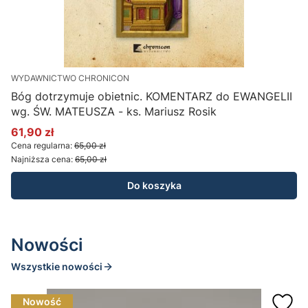
WYDAWNICTWO CHRONICON
E
Bóg dotrzymuje obietnic. KOMENTARZ do EWANGELII
E
wg. ŚW. MATEUSZA - ks. Mariusz Rosik
M
61,90 zł
7
Cena promocyjna
Cena regularna:
65,00 zł
Najniższa cena:
65,00 zł
Do koszyka
Nowości
Wszystkie nowości
Nowość