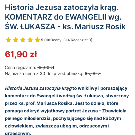
Historia Jezusa zatoczyła krąg.
KOMENTARZ do EWANGELII wg.
ŚW. ŁUKASZA - ks. Mariusz Rosik
5.00
(Oceny: 314 Recenzje: 0)
Przejdź do sekcji Opinie
61,90 zł
Cena regularna:
65,00 zł
Najniższa cena z 30 dni przed obniżką:
65,00 zł
Historia Jezusa zatoczyła krąg
to wnikliwy i poruszający
komentarz do Ewangelii według św. Łukasza, stworzony
przez ks. prof. Mariusza Rosika. Jest to dzieło, które
pomaga odkryć wyjątkowy portret Jezusa – Zbawiciela
pełnego miłosierdzia, pochylającego się nad każdym
człowiekiem, zwłaszcza ubogim, odrzuconym i
grzesznym.