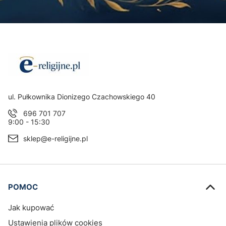
Adres:
ul. Pułkownika Dionizego Czachowskiego 40
696 701 707
9:00 - 15:30
sklep@e-religijne.pl
Linki w stopce
POMOC
Jak kupować
Ustawienia plików cookies