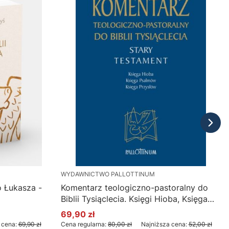
WYDAWNICTWO PALLOTTINUM
o Łukasza -
Komentarz teologiczno-pastoralny do
Biblii Tysiąclecia. Księgi Hioba, Księga
Psalmów, Księga Przysłów
69,90 zł
Cena promocyjna
 cena:
69,90 zł
Cena regularna:
80,00 zł
Najniższa cena:
52,00 zł