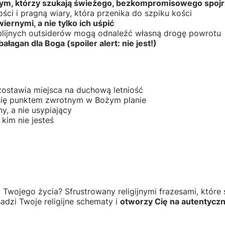
nym, którzy szukają świeżego, bezkompromisowego spojr
ci i pragną wiary, która przenika do szpiku kości
ernymi, a nie tylko ich uśpić
biblijnych outsiderów mogą odnaleźć własną drogę powrotu
bałagan dla Boga (spoiler alert: nie jest!)
zostawia miejsca na duchową letniość
 się punktem zwrotnym w Bożym planie
y, a nie usypiający
kim nie jesteś
wojego życia? Sfrustrowany religijnymi frazesami, które ś
adzi Twoje religijne schematy i
otworzy Cię na autentyczn