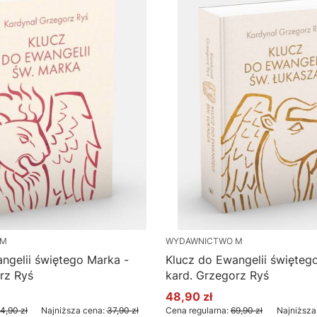
 M
WYDAWNICTWO M
ngelii świętego Marka -
Klucz do Ewangelii święteg
rz Ryś
kard. Grzegorz Ryś
48,90 zł
yjna
Cena promocyjna
4,90 zł
Najniższa cena:
37,90 zł
Cena regularna:
69,90 zł
Najniższa