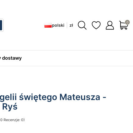
Produ
polski
zł
ć
zukaj
 dostawy
gelii świętego Mateusza -
 Ryś
0 Recenzje: 0)
sekcji Opinie