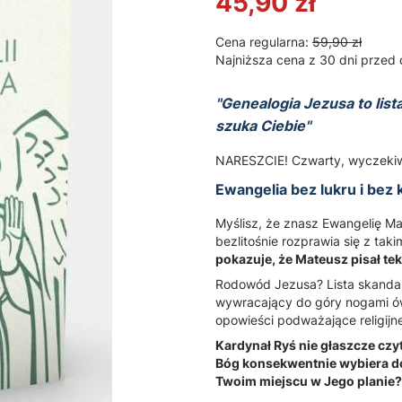
45,90 zł
Cena regularna:
59,90 zł
Najniższa cena z 30 dni przed 
"Genealogia Jezusa to list
szuka Ciebie"
NARESZCIE! Czwarty, wyczekiwany
Ewangelia bez lukru i be
Myślisz, że znasz Ewangelię Ma
bezlitośnie rozprawia się z tak
pokazuje, że Mateusz pisał teks
Rodowód Jezusa? Lista skandal
wywracający do góry nogami ó
opowieści podważające religijne
Kardynał Ryś nie głaszcze czy
Bóg konsekwentnie wybiera do
Twoim miejscu w Jego planie?