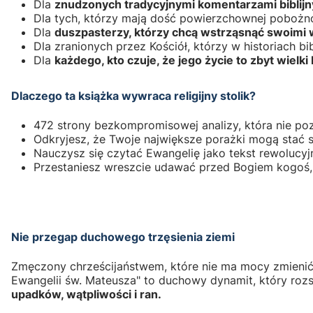
Dla
znudzonych tradycyjnymi komentarzami biblij
Dla tych, którzy mają dość powierzchownej pobożnoś
Dla
duszpasterzy, którzy chcą wstrząsnąć swoimi wi
Dla zranionych przez Kościół, którzy w historiach 
Dla
każdego, kto czuje, że jego życie to zbyt wielki 
Dlaczego ta książka wywraca religijny stolik?
472 strony bezkompromisowej analizy, która nie po
Odkryjesz, że Twoje największe porażki mogą stać
Nauczysz się czytać Ewangelię jako tekst rewolucyjn
Przestaniesz wreszcie udawać przed Bogiem kogoś, 
Nie przegap duchowego trzęsienia ziemi
Zmęczony chrześcijaństwem, które nie ma mocy zmienić T
Ewangelii św. Mateusza" to duchowy dynamit, który rozs
upadków, wątpliwości i ran.