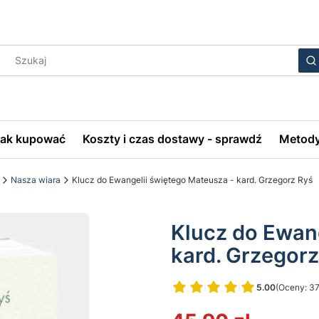
Wyczyś
S
Jak kupować
Koszty i czas dostawy - sprawdź
Metody
Nasza wiara
Klucz do Ewangelii świętego Mateusza - kard. Grzegorz Ryś
Klucz do Ewan
kard. Grzegorz
5.00
(Oceny: 37
Przejdź do 