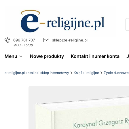
696 701 707
sklep@e-religijne.pl
9:00 - 15:30
Menu
Nowe produkty
Kontakt i numer konta
e-religijne.pl katolicki sklep internetowy
Książki religijne
Życie duchowe