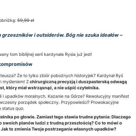
obniżką:
59,90 zł
a grzeszników i outsiderów. Bóg nie szuka ideałów –
 tom biblijnej serii kardynała Rysia już jest!
z kompromisów
teusza? Że to tylko zbiór pobożnych historyjek? Kardynał Ryś
im myśleniem! Z
chirurgiczną precyzją i duszpasterską odwagą
t, który miał wstrząsnąć, a nie uśpić czytelnika.
i i upadków moralnych. Kazanie na Górze? Rewolucyjny manifest
wczesny porządek społeczny. Przypowieści? Prowokacyjne
 status quo.
telnika po głowie. Zamiast tego stawia trudne pytania: Dlaczego
 swoich planów ludzi z trudną przeszłością? Co to mówi o
 Jak to zmienia Twoje postrzeganie własnych upadków?