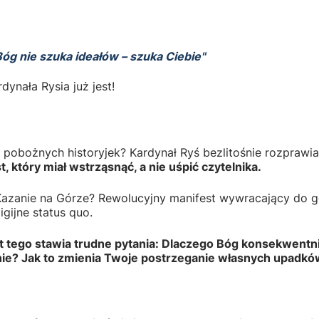
Bóg nie szuka ideałów – szuka Ciebie"
dynała Rysia już jest!
 pobożnych historyjek? Kardynał Ryś bezlitośnie rozprawia
 który miał wstrząsnąć, a nie uśpić czytelnika.
Kazanie na Górze? Rewolucyjny manifest wywracający do 
gijne status quo.
st tego stawia trudne pytania: Dlaczego Bóg konsekwentn
nie? Jak to zmienia Twoje postrzeganie własnych upadk