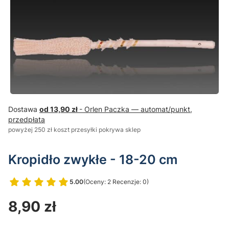
Dostawa
od 13,90 zł
- Orlen Paczka — automat/punkt,
przedpłata
powyżej 250 zł koszt przesyłki pokrywa sklep
Kropidło zwykłe - 18-20 cm
5.00
(Oceny: 2 Recenzje: 0)
Przejdź do sekcji Opinie
Cena
8,90 zł