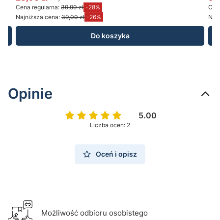
Cena promocyjna brutto
Ce
Cena regularna:
39,90 zł
-28%
Cena
Najniższa cena:
39,00 zł
-26%
Najn
Do koszyka
Opinie
5.00
Liczba ocen: 2
Oceń i opisz
Możliwość odbioru osobistego