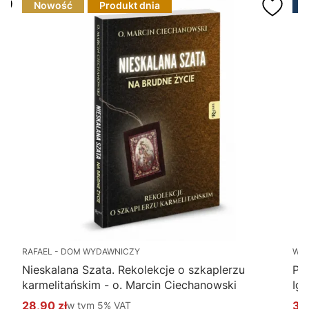
Nowość
Produkt dnia
RAFAEL - DOM WYDAWNICZY
WY
Nieskalana Szata. Rekolekcje o szkaplerzu
Po
karmelitańskim - o. Marcin Ciechanowski
Ig
28,90 zł
w tym %s VAT
34
w tym
5%
VAT