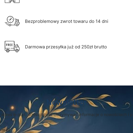
Bezproblemowy zwrot towaru do 14 dni
Darmowa przesyłka już od 250zł brutto
Newsletter
 adres e-mail, jeżeli chcesz otrzymywać informacje o nowościach i 
-mail