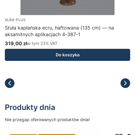
ALBA-PLUS
Stuła kapłańska ecru, haftowana (135 cm) — na
aksamitnych aplikacjach 4-387-1
H
319,00 zł
w tym %s VAT
1
w tym
23%
VAT
Cena brutto
C
Do koszyka
Produkty dnia
Nie przegap oferowanych produktów dnia!