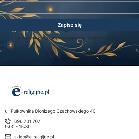
Zapisz się
egulamin
(w zakresie dotyczącym Newslettera). Twoje dane będą przetwarz
ką prywatności
.
Adres:
ul. Pułkownika Dionizego Czachowskiego 40
696 701 707
9:00 - 15:30
sklep@e-religijne.pl