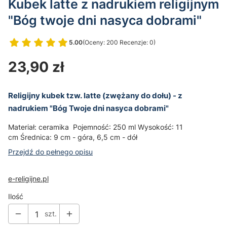
Kubek latte z nadrukiem religijnym
"Bóg twoje dni nasyca dobrami"
5.00
(Oceny: 200 Recenzje: 0)
Przejdź do sekcji Opinie
Cena
23,90 zł
Religijny kubek tzw. latte (zwężany do dołu) - z
nadrukiem "Bóg Twoje dni nasyca dobrami"
Materiał: ceramika Pojemność: 250 ml Wysokość: 11
cm Średnica: 9 cm - góra, 6,5 cm - dół
Przejdź do pełnego opisu
e-religijne.pl
Ilość
szt.