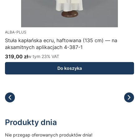
ALBA-PLUS
Stuła kapłańska ecru, haftowana (135 cm) — na
aksamitnych aplikacjach 4-387-1
H
319,00 zł
w tym %s VAT
1
w tym
23%
VAT
Cena brutto
C
Do koszyka
Produkty dnia
Nie przegap oferowanych produktów dnia!