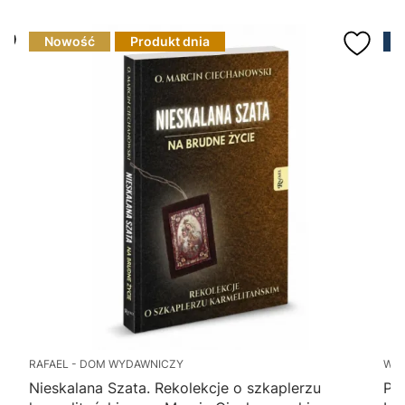
Nowość
Produkt dnia
RAFAEL - DOM WYDAWNICZY
WY
Nieskalana Szata. Rekolekcje o szkaplerzu
Po