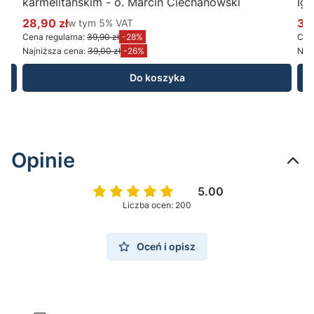
karmelitańskim - o. Marcin Ciechanowski
Ig
28,90 zł
w tym %s VAT
34
w tym
5%
VAT
Cena promocyjna brutto
Ce
Cena regularna:
39,90 zł
-28%
Cena
Najniższa cena:
39,00 zł
-26%
Najn
Do koszyka
Opinie
5.00
Liczba ocen: 200
Oceń i opisz