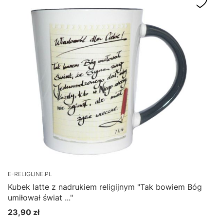
E-RELIGIJNE.PL
F
Kubek latte z nadrukiem religijnym "Tak bowiem Bóg
umiłował świat ..."
2
23,90 zł
Cena