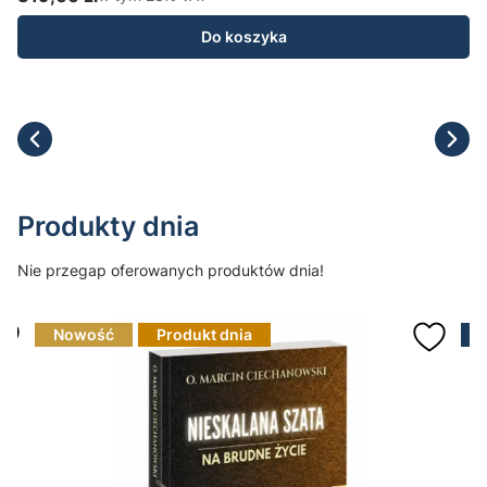
Cena brutto
C
Do koszyka
Produkty dnia
Nie przegap oferowanych produktów dnia!
Nowość
Produkt dnia