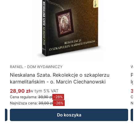
RAFAEL - DOM WYDAWNICZY
WY
Nieskalana Szata. Rekolekcje o szkaplerzu
Po
karmelitańskim - o. Marcin Ciechanowski
Ig
28,90 zł
w tym %s VAT
34
w tym
5%
VAT
Cena promocyjna brutto
Ce
Cena regularna:
39,90 zł
-28%
Cena
Najniższa cena:
39,00 zł
-26%
Najn
Do koszyka