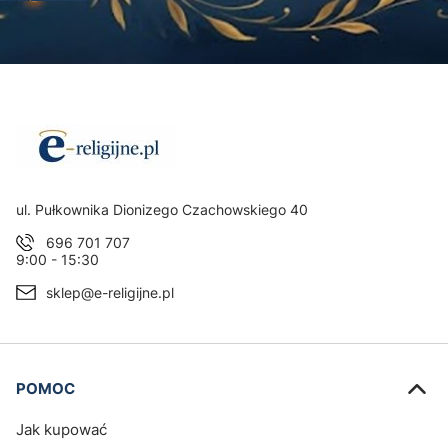
Adres:
ul. Pułkownika Dionizego Czachowskiego 40
696 701 707
9:00 - 15:30
sklep@e-religijne.pl
Linki w stopce
POMOC
Jak kupować