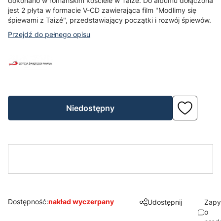
dokonano w romańskim kościele w Taizé. Do albumu dołączona
jest 2 płyta w formacie V-CD zawierająca film "Modlimy się
śpiewami z Taizé", przedstawiający początki i rozwój śpiewów.
Przejdź do pełnego opisu
Niedostępny
Dostępność:
nakład wyczerpany
Udostępnij
Zapy
o