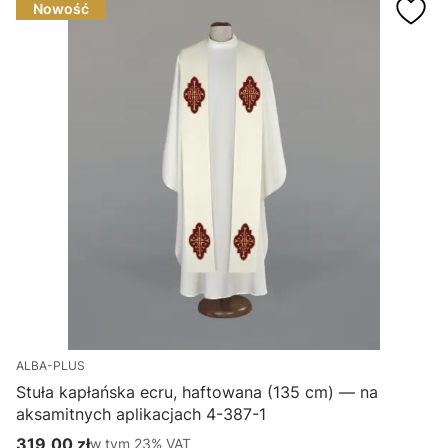
Nowość
ALBA-PLUS
Stuła kapłańska ecru, haftowana (135 cm) — na
aksamitnych aplikacjach 4-387-1
H
319,00 zł
w tym %s VAT
1
w tym
23%
VAT