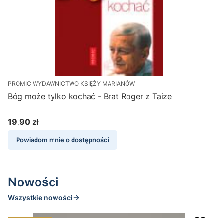
PROMIC WYDAWNICTWO KSIĘŻY MARIANÓW
W
Bóg może tylko kochać - Brat Roger z Taize
B
19,90 zł
1
Cena
Powiadom mnie o dostępności
Nowości
Wszystkie nowości