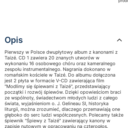
prod
Opis
Pierwszy w Polsce dwupłytowy album z kanonami z
Taizé. CD 1 zawiera 20 znanych utworów w
wykonaniu 16 osobowego chóru oraz kameralnego
zespołu instrumentalnego. Nagrania dokonano w
romańskim kościele w Taizé. Do albumu dołączona
jest 2 płyta w formacie V-CD zawierająca film
"Modlimy się śpiewami z Taizé", przedstawiający
początki i rozwój śpiewów. Dzięki opowieściom braci
ze wspólnoty, świadectwom młodych ludzi z całego
świata, wyjaśnieniom o. J. Gelineau SI, historyka
liturgii, można zrozumieć, dlaczego przemawiają one
głęboko do serc ludzi współczesnych. Polecamy także
śpiewnik "Śpiewy z Taizé" zawierający kanony w
zapisie nutowym w opracowaniu na czterogłos.