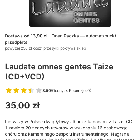
Dostawa
od 13,90 zł
- Orlen Paczka — automat/punkt,
przedpłata
powyżej 250 zł koszt przesyłki pokrywa sklep
Laudate omnes gentes Taize
(CD+VCD)
3.50
(Oceny: 4 Recenzje: 0)
Przejdź do sekcji Opinie
Cena
35,00 zł
Pierwszy w Polsce dwupłytowy album z kanonami z Taizé. CD
1 zawiera 20 znanych utworów w wykonaniu 16 osobowego
chóru oraz kameralnego zespołu instrumentalnego. Nagrania