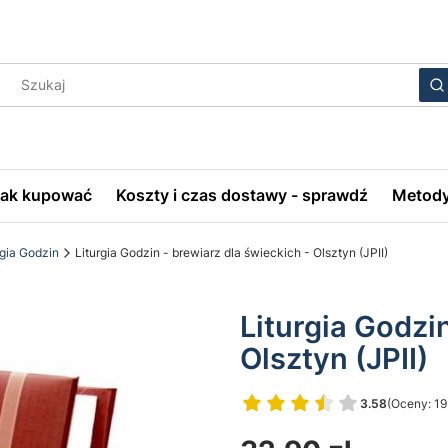
Wyczyś
S
Jak kupować
Koszty i czas dostawy - sprawdź
Metody
rgia Godzin
Liturgia Godzin - brewiarz dla świeckich - Olsztyn (JPII)
Liturgia Godzi
Olsztyn (JPII)
3.58
(Oceny: 19
Przejdź do 