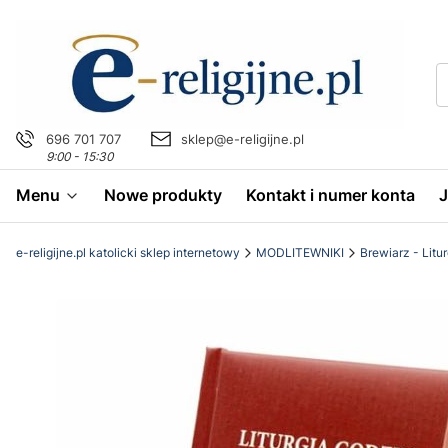
696 701 707
sklep@e-religijne.pl
9:00 - 15:30
Menu
Nowe produkty
Kontakt i numer konta
e-religijne.pl katolicki sklep internetowy
MODLITEWNIKI
Brewiarz - Litu