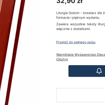
Cena
32,90 zł
Liturgia Godzin - brewiarz dla
formacie i pięknym wydaniu.
Zawiera wszystkie teksty litu
włącznie z dodatkami.
Przejdź do pełnego opisu
Warmińskie Wydawnictwo Diece
Olsztyn