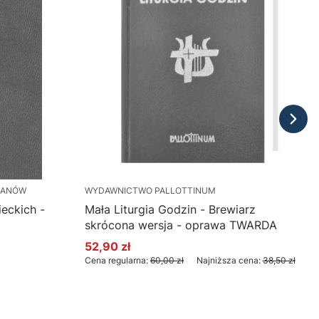
KANÓW
WYDAWNICTWO PALLOTTINUM
eckich -
Mała Liturgia Godzin - Brewiarz
skrócona wersja - oprawa TWARDA
ia,
52,90 zł
Cena promocyjna
Cena regularna:
60,00 zł
Najniższa cena:
38,50 zł