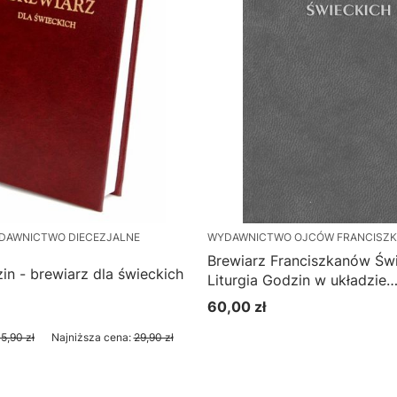
DAWNICTWO DIECEZJALNE
WYDAWNICTWO OJCÓW FRANCISZ
Brewiarz Franciszkanów Świ
zin - brewiarz dla świeckich
Liturgia Godzin w układzie
czterotygodniowym - Jutrzn
60,00 zł
Cena
Nieszpory, Kompleta
yjna
5,90 zł
Najniższa cena:
29,90 zł
Do koszyka