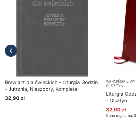
WARMIŃSKIE WY
Brewiarz dla świeckich - Liturgia Godzin
OLSZTYN
- Jutrznia, Nieszpory, Kompleta
Liturgia God
32,90 zł
- Olsztyn
Cena
32,90 zł
Cena promoc
Cena regularna:
3