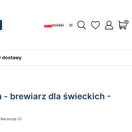
Produ
polski
zł
ć
zukaj
 dostawy
n - brewiarz dla świeckich -
 Recenzje: 0)
sekcji Opinie