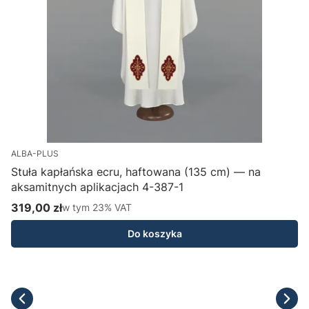
ALBA-PLUS
Stuła kapłańska ecru, haftowana (135 cm) — na
aksamitnych aplikacjach 4-387-1
H
319,00 zł
w tym %s VAT
1
w tym
23%
VAT
Cena brutto
C
Do koszyka