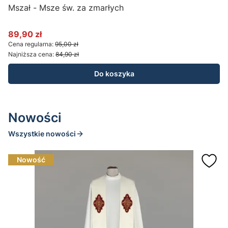
Mszał - Msze św. za zmarłych
89,90 zł
Cena promocyjna
C
Cena regularna:
95,00 zł
C
Najniższa cena:
84,90 zł
N
Do koszyka
Nowości
Wszystkie nowości
Nowość