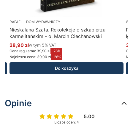
RAFAEL - DOM WYDAWNICZY
WY
Nieskalana Szata. Rekolekcje o szkaplerzu
Po
karmelitańskim - o. Marcin Ciechanowski
Ig
28,90 zł
w tym %s VAT
34
w tym
5%
VAT
Cena promocyjna brutto
Ce
Cena regularna:
39,90 zł
-28%
Cena
Najniższa cena:
39,00 zł
-26%
Najn
Do koszyka
Opinie
5.00
Liczba ocen: 4