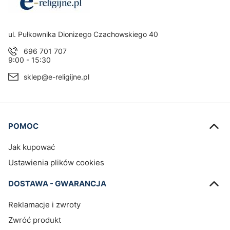
Adres:
ul. Pułkownika Dionizego Czachowskiego 40
696 701 707
9:00 - 15:30
sklep@e-religijne.pl
Linki w stopce
POMOC
Jak kupować
Ustawienia plików cookies
DOSTAWA - GWARANCJA
Reklamacje i zwroty
Zwróć produkt