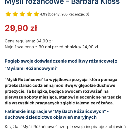
Myśli różańcowe - Barbara Kloss
4.99
(Oceny: 965 Recenzje: 0)
Przejdź do sekcji Opinie
29,90 zł
Cena regularna:
34,90 zł
Najniższa cena z 30 dni przed obniżką:
24,90 zł
Pogłęb swoje doświadczenie modlitwy różańcowej z
"Myślami Różańcowymi"
"Myśli Różańcowe" to wyjątkowa pozycja, która pomaga
przekształcić codzienną modlitwę w głębokie duchowe
przeżycie. Ta książka, będąca owocem rozważań na
pierwsze soboty miesiąca, stanowi nieocenione narzędzie
dla wszystkich pragnących zgłębić tajemnice różańca.
Fatimskie inspiracje w "Myślach Różańcowych" -
duchowe dziedzictwo objawień maryjnych
Książka "Myśli Różańcowe" czerpie swoją inspirację z objawień