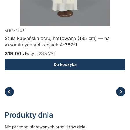
ALBA-PLUS
Stuła kapłańska ecru, haftowana (135 cm) — na
aksamitnych aplikacjach 4-387-1
H
319,00 zł
w tym %s VAT
1
w tym
23%
VAT
Cena brutto
C
Do koszyka
Produkty dnia
Nie przegap oferowanych produktów dnia!