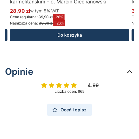
karmelitańskim - o. Marcin Ciechanowski
Ig
28,90 zł
w tym %s VAT
34
w tym
5%
VAT
Cena promocyjna brutto
Ce
Cena regularna:
39,90 zł
-28%
Cena
Najniższa cena:
39,00 zł
-26%
Najn
Do koszyka
Opinie
4.99
Liczba ocen: 965
Oceń i opisz