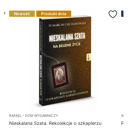
Nowość
Produkt dnia
RAFAEL - DOM WYDAWNICZY
WY
Nieskalana Szata. Rekolekcje o szkaplerzu
Po