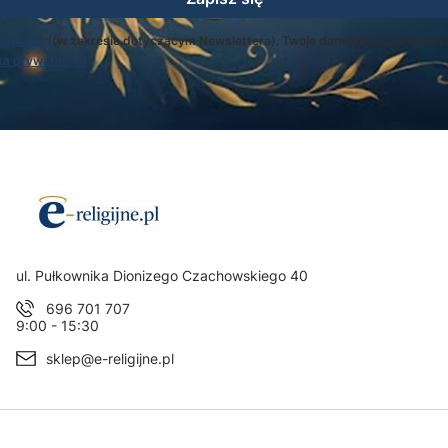
egulamin
(w zakresie dotyczącym Newslettera). Twoje dane będą przetwarz
ką prywatności
.
Adres:
ul. Pułkownika Dionizego Czachowskiego 40
696 701 707
9:00 - 15:30
sklep@e-religijne.pl