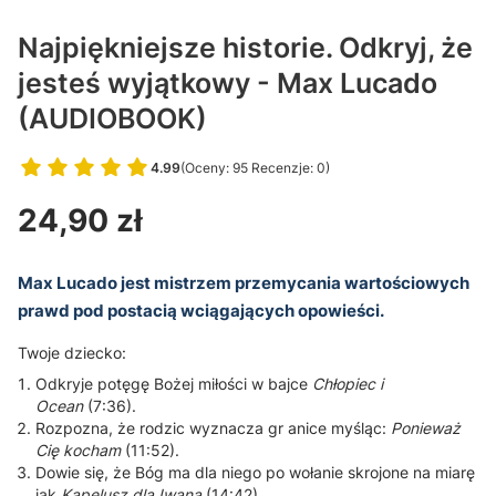
Najpiękniejsze historie. Odkryj, że
jesteś wyjątkowy - Max Lucado
(AUDIOBOOK)
4.99
(Oceny: 95 Recenzje: 0)
Przejdź do sekcji Opinie
Cena
24,90 zł
Max Lucado jest mistrzem przemycania wartościowych
prawd pod postacią wciągających opowieści.
Twoje dziecko:
Odkryje potęgę Bożej miłości w bajce
Chłopiec i
Ocean
(7:36).
Rozpozna, że rodzic wyznacza gr anice myśląc:
Ponieważ
Cię kocham
(11:52).
Dowie się, że Bóg ma dla niego po wołanie skrojone na miarę
jak
Kapelusz dla Iwana
(14:42).