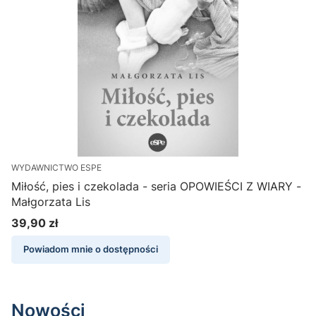
WYDAWNICTWO ESPE
W
Miłość, pies i czekolada - seria OPOWIEŚCI Z WIARY -
Ś
Małgorzata Lis
39,90 zł
1
Cena
Powiadom mnie o dostępności
Nowości