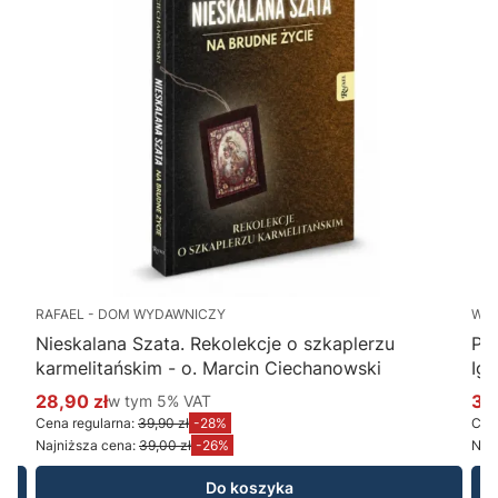
RAFAEL - DOM WYDAWNICZY
WY
Nieskalana Szata. Rekolekcje o szkaplerzu
Po
karmelitańskim - o. Marcin Ciechanowski
Ig
28,90 zł
w tym %s VAT
34
w tym
5%
VAT
Cena promocyjna brutto
Ce
Cena regularna:
39,90 zł
-28%
Cena
Najniższa cena:
39,00 zł
-26%
Najn
Do koszyka