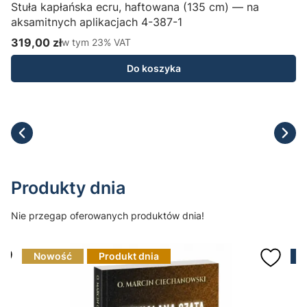
Stuła kapłańska ecru, haftowana (135 cm) — na
aksamitnych aplikacjach 4-387-1
H
319,00 zł
w tym %s VAT
1
w tym
23%
VAT
Cena brutto
C
Do koszyka
Produkty dnia
Nie przegap oferowanych produktów dnia!
Nowość
Produkt dnia