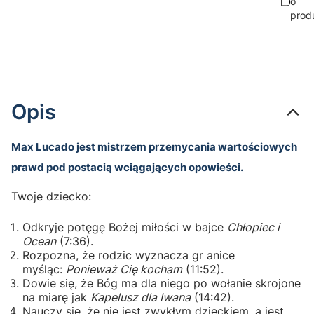
o
prod
Opis
Max Lucado jest mistrzem przemycania wartościowych
prawd pod postacią wciągających opowieści.
Twoje dziecko:
Odkryje potęgę Bożej miłości w bajce
Chłopiec i
Ocean
(7:36).
Rozpozna, że rodzic wyznacza gr anice
myśląc:
Ponieważ Cię kocham
(11:52).
Dowie się, że Bóg ma dla niego po wołanie skrojone
na miarę jak
Kapelusz dla Iwana
(14:42).
Nauczy się, że nie jest zwykłym dzieckiem, a jest