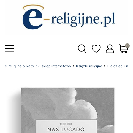
Produ
e-religijne.pl katolicki sklep internetowy
Książki religijne
Dla dzieci i mł