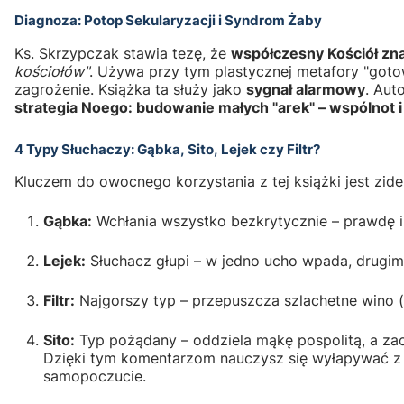
Diagnoza: Potop Sekularyzacji i Syndrom Żaby
Ks. Skrzypczak stawia tezę, że
współczesny Kościół znaj
kościołów"
. Używa przy tym plastycznej metafory "gotow
zagrożenie. Książka ta służy jako
sygnał alarmowy
. Aut
strategia Noego: budowanie małych "arek" – wspólnot 
4 Typy Słuchaczy: Gąbka, Sito, Lejek czy Filtr?
Kluczem do owocnego korzystania z tej książki jest zid
Gąbka:
Wchłania wszystko bezkrytycznie – prawdę i 
Lejek:
Słuchacz głupi – w jedno ucho wpada, drugi
Filtr:
Najgorszy typ – przepuszcza szlachetne wino (m
Sito:
Typ pożądany – oddziela mąkę pospolitą, a zach
Dzięki tym komentarzom nauczysz się wyłapywać z ni
samopoczucie.