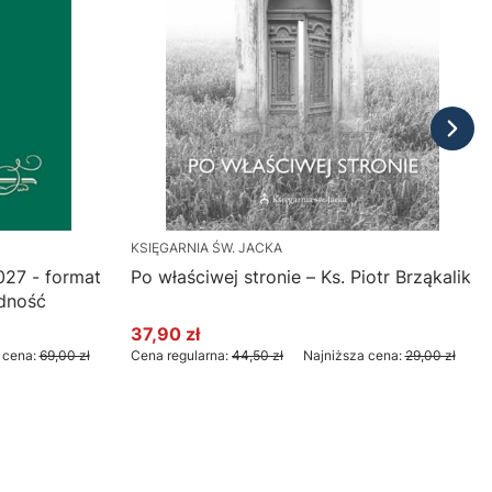
KSIĘGARNIA ŚW. JACKA
027 - format
Po właściwej stronie – Ks. Piotr Brząkalik
dność
37,90 zł
Cena promocyjna
 cena:
69,00 zł
Cena regularna:
44,50 zł
Najniższa cena:
29,00 zł