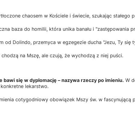
ytłoczone chaosem w Kościele i świecie, szukając stałego p
na baza do homilii, która unika banału i "zastępowania p
m od Dolindo, przemyca w egzegezie ducha "Jezu, Ty się t
y chodzą na Mszę, ale czują, że wychodzą z niej puści.
e bawi się w dyplomację – nazywa rzeczy po imieniu.
W do
e konkretne lekarstwo.
mienia cotygodniowy obowiązek Mszy św. w fascynującą pr