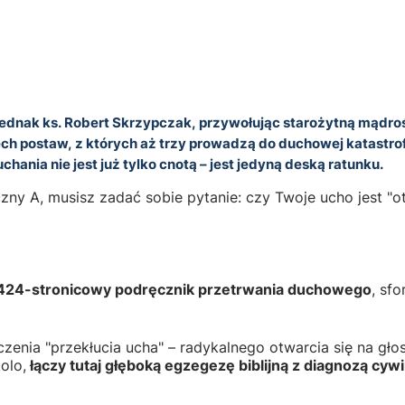
Jednak ks. Robert Skrzypczak, przywołując starożytną mądroś
ech postaw, z których aż trzy prowadzą do duchowej katastrof
hania nie jest już tylko cnotą – jest jedyną deską ratunku.
zny A, musisz zadać sobie pytanie: czy Twoje ucho jest "ot
424-stronicowy podręcznik przetrwania duchowego
, sf
enia "przekłucia ucha" – radykalnego otwarcia się na głos 
olo,
łączy tutaj głęboką egzegezę biblijną z diagnozą cyw