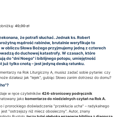
obniżką:
49,90 zł
zekonana, że potrafi słuchać. Jednak ks. Robert
rożytną mądrość rabinów, brutalnie weryfikuje to
e w obliczu Słowa Bożego przyjmujemy jedną z czterech
rowadzą do duchowej katastrofy. W czasach, które
ją do "dni Noego" i biblijnego potopu, umiejętność
t już tylko cnotą – jest jedyną deską ratunku.
omentarzy na Rok Liturgiczny A, musisz zadać sobie pytanie: czy
 może działasz jak "lejek", gubiąc Słowo zanim dotrzesz do domu?
cho"?
ddaje w ręce czytelników
424-stronicowy podręcznik
rmatowany jako
komentarze do niedzielnych czytań na Rok A.
o i prorockiego doświadczenia "przekłucia ucha" – radykalnego
y jest "ostrzejszy niż miecz obosieczny". Autor, znany
olindo Ruotolo,
łączy tutaj głęboką egzegezę biblijną z diagnozą