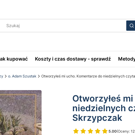
Wyczyś
S
Jak kupować
Koszty i czas dostawy - sprawdź
Metody
zy
o. Adam Szustak
Otworzyłeś mi ucho. Komentarze do niedzielnych czyta
Otworzyłeś mi
niedzielnych c
Skrzypczak
5.00
(Oceny: 12
Przejdź do 