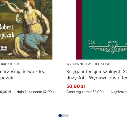
BIAŁY KRUK
WYDAWNICTWO JEDNOŚĆ
chrześcijaństwa - ks.
Księga intencji mszalnych 2
ypczak
duży A4 - Wydawnictwo Je
50,90 zł
yjna
Cena promocyjna
9,00 zł
Najniższa cena:
62,90 zł
Cena regularna:
69,00 zł
Najniższa
Do koszyka
Do koszyka