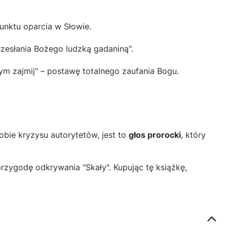
unktu oparcia w Słowie.
rzesłania Bożego ludzką gadaniną".
ym zajmij" – postawę totalnego zaufania Bogu.
bie kryzysu autorytetów, jest to
głos prorocki
, który
zygodę odkrywania "Skały". Kupując tę książkę,