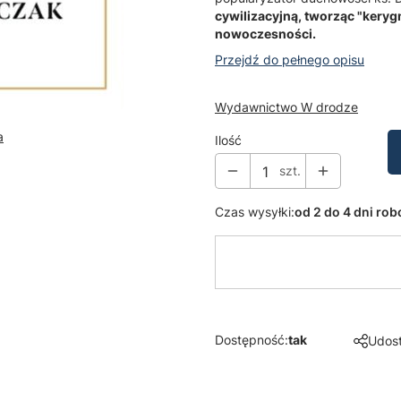
cywilizacyjną, tworząc "kery
nowoczesności.
Przejdź do pełnego opisu
Wydawnictwo W drodze
a
Ilość
szt.
Czas wysyłki:
od 2 do 4 dni ro
Dostępność:
tak
Udost