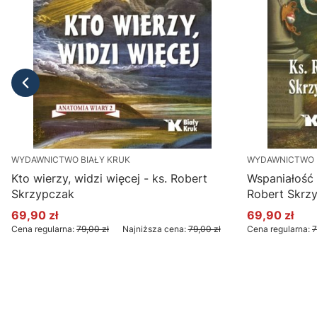
WYDAWNICTWO BIAŁY KRUK
WYDAWNICTWO 
Kto wierzy, widzi więcej - ks. Robert
Wspaniałość 
Skrzypczak
Robert Skrz
69,90 zł
69,90 zł
Cena promocyjna
Cena promoc
Cena regularna:
79,00 zł
Najniższa cena:
79,00 zł
Cena regularna:
7
Do koszyka