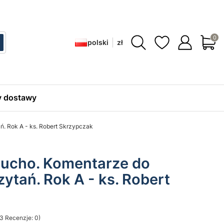
Produ
polski
zł
ć
zukaj
 dostawy
ń. Rok A - ks. Robert Skrzypczak
 ucho. Komentarze do
zytań. Rok A - ks. Robert
3 Recenzje: 0)
sekcji Opinie