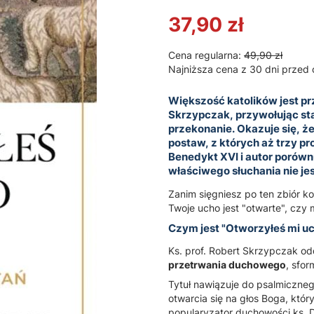
37,90 zł
Cena regularna:
49,90 zł
Najniższa cena z 30 dni przed 
Większość katolików jest pr
Skrzypczak, przywołując sta
przekonanie. Okazuje się, ż
postaw, z których aż trzy p
Benedykt XVI i autor porównu
właściwego słuchania nie jes
Zanim sięgniesz po ten zbiór k
Twoje ucho jest "otwarte", czy
Czym jest "Otworzyłeś mi u
Ks. prof. Robert Skrzypczak o
przetrwania duchowego
, sfo
Tytuł nawiązuje do psalmiczneg
otwarcia się na głos Boga, któr
popularyzator duchowości ks. D