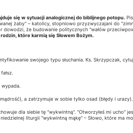
duje się w sytuacji analogicznej do biblijnego potopu.
Pis
anej żaby" – katolicy, stopniowo przyzwyczajani do "zimn
or dowodzi, że budowanie politycznych "wałów przeciwpo
i rodzin, które karmią się Słowem Bożym.
entyfikowanie swojego typu słuchania. Ks. Skrzypczak, cyt
fałsz.
m wypada.
ądrość), a zatrzymuje w sobie tylko osad (błędy i urazy).
owuje dla siebie tę "wykwintną". "Otworzyłeś mi ucho" jes
edzielnej liturgii "wykwintną mąkę" – Słowo, które ma moc