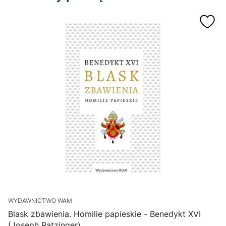
WYDAWNICTWO WAM
Blask zbawienia. Homilie papieskie - Benedykt XVI
N
(Joseph Ratzinger)