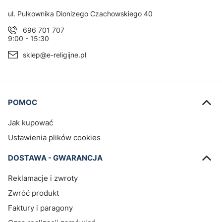
Adres:
ul. Pułkownika Dionizego Czachowskiego 40
696 701 707
9:00 - 15:30
sklep@e-religijne.pl
Linki w stopce
POMOC
Jak kupować
Ustawienia plików cookies
DOSTAWA - GWARANCJA
Reklamacje i zwroty
Zwróć produkt
Faktury i paragony