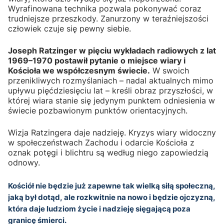
Wyrafinowana technika pozwala pokonywać coraz
trudniejsze przeszkody. Zanurzony w teraźniejszości
człowiek czuje się pewny siebie.
Joseph Ratzinger w pięciu wykładach radiowych z lat
1969–1970 postawił pytanie o miejsce wiary i
Kościoła we współczesnym świecie.
W swoich
przenikliwych rozmyślaniach – nadal aktualnych mimo
upływu pięćdziesięciu lat – kreśli obraz przyszłości, w
której wiara stanie się jedynym punktem odniesienia w
świecie pozbawionym punktów orientacyjnych.
Wizja Ratzingera daje nadzieję. Kryzys wiary widoczny
w społeczeństwach Zachodu i odarcie Kościoła z
oznak potęgi i blichtru są według niego zapowiedzią
odnowy.
Kościół nie będzie już zapewne tak wielką siłą społeczną,
jaką był dotąd, ale rozkwitnie na nowo i będzie ojczyzną,
która daje ludziom życie i nadzieję sięgającą poza
granicę śmierci.