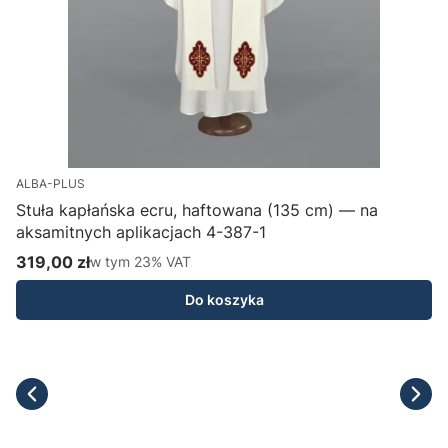
ALBA-PLUS
Stuła kapłańska ecru, haftowana (135 cm) — na
aksamitnych aplikacjach 4-387-1
H
319,00 zł
w tym %s VAT
1
w tym
23%
VAT
Cena brutto
C
Do koszyka