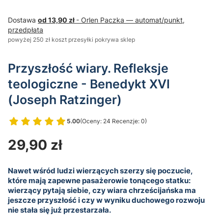
Dostawa
od 13,90 zł
- Orlen Paczka — automat/punkt,
przedpłata
powyżej 250 zł koszt przesyłki pokrywa sklep
Przyszłość wiary. Refleksje
teologiczne - Benedykt XVI
(Joseph Ratzinger)
5.00
(Oceny: 24 Recenzje: 0)
Przejdź do sekcji Opinie
Cena
29,90 zł
Nawet wśród ludzi wierzących szerzy się poczucie,
które mają zapewne pasażerowie tonącego statku:
wierzący pytają siebie, czy wiara chrześcijańska ma
jeszcze przyszłość i czy w wyniku duchowego rozwoju
nie stała się już przestarzała.