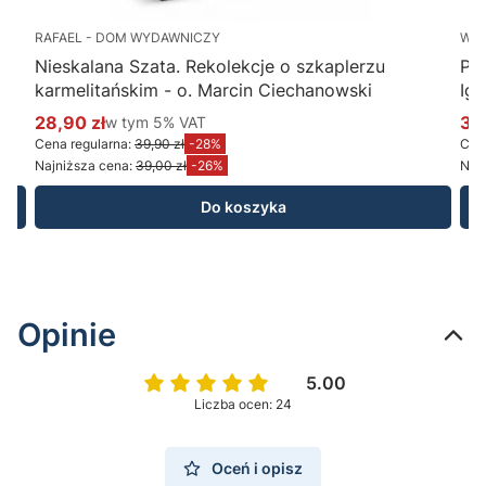
RAFAEL - DOM WYDAWNICZY
WY
Nieskalana Szata. Rekolekcje o szkaplerzu
Po
karmelitańskim - o. Marcin Ciechanowski
Ig
28,90 zł
w tym %s VAT
34
w tym
5%
VAT
Cena promocyjna brutto
Ce
Cena regularna:
39,90 zł
-28%
Cena
Najniższa cena:
39,00 zł
-26%
Najn
Do koszyka
Opinie
5.00
Liczba ocen: 24
Oceń i opisz