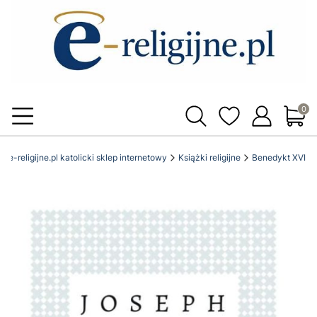
Produ
e-religijne.pl katolicki sklep internetowy
Książki religijne
Benedykt XVI