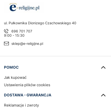
Adres:
ul. Pułkownika Dionizego Czachowskiego 40
696 701 707
9:00 - 15:30
sklep@e-religijne.pl
Linki w stopce
POMOC
Jak kupować
Ustawienia plików cookies
DOSTAWA - GWARANCJA
Reklamacje i zwroty