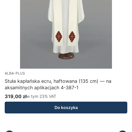
ALBA-PLUS
Stuła kapłańska ecru, haftowana (135 cm) — na
aksamitnych aplikacjach 4-387-1
H
319,00 zł
w tym %s VAT
1
w tym
23%
VAT
Cena brutto
C
Do koszyka