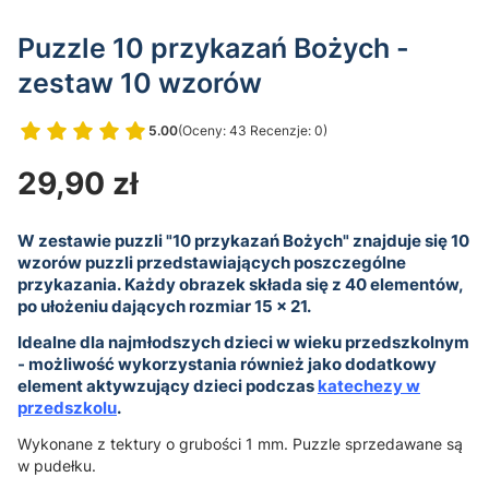
Puzzle 10 przykazań Bożych -
zestaw 10 wzorów
5.00
(Oceny: 43 Recenzje: 0)
Przejdź do sekcji Opinie
Cena
29,90 zł
W zestawie puzzli "10 przykazań Bożych" znajduje się 10
wzorów puzzli przedstawiających poszczególne
przykazania. Każdy obrazek składa się z 40 elementów,
po ułożeniu dających rozmiar 15 x 21.
Idealne dla najmłodszych dzieci w wieku przedszkolnym
- możliwość wykorzystania również jako dodatkowy
element aktywzujący dzieci podczas
katechezy w
przedszkolu
.
Wykonane z tektury o grubości 1 mm. Puzzle sprzedawane są
w pudełku.