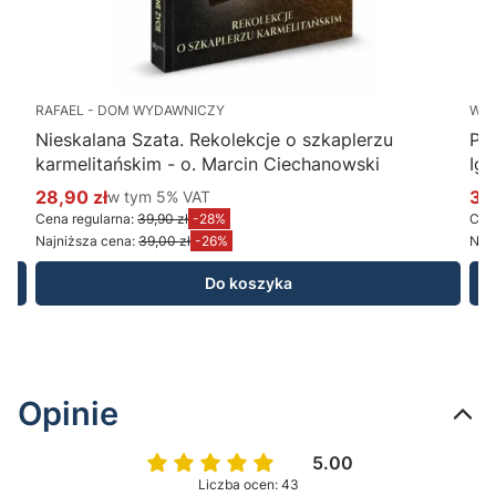
RAFAEL - DOM WYDAWNICZY
WY
Nieskalana Szata. Rekolekcje o szkaplerzu
Po
karmelitańskim - o. Marcin Ciechanowski
Ig
28,90 zł
w tym %s VAT
34
w tym
5%
VAT
Cena promocyjna brutto
Ce
Cena regularna:
39,90 zł
-28%
Cena
Najniższa cena:
39,00 zł
-26%
Najn
Do koszyka
Opinie
5.00
Liczba ocen: 43