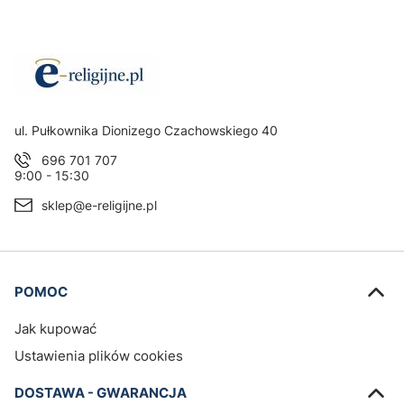
Adres:
ul. Pułkownika Dionizego Czachowskiego 40
696 701 707
9:00 - 15:30
sklep@e-religijne.pl
Linki w stopce
POMOC
Jak kupować
Ustawienia plików cookies
DOSTAWA - GWARANCJA