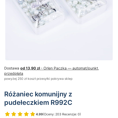
Dostawa
od 13,90 zł
- Orlen Paczka — automat/punkt,
przedpłata
powyżej 250 zł koszt przesyłki pokrywa sklep
Różaniec komunijny z
pudełeczkiem R992C
4.99
(Oceny: 203 Recenzje: 0)
Przejdź do sekcji Opinie