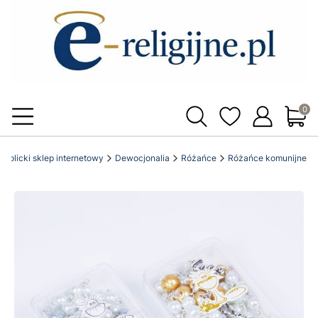
Produ
 katolicki sklep internetowy
Dewocjonalia
Różańce
Różańce komunijne