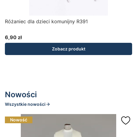
2
Różaniec dla dzieci komunijny R391
6,90 zł
5
Cena
Zobacz produkt
Nowości
Wszystkie nowości
Nowość