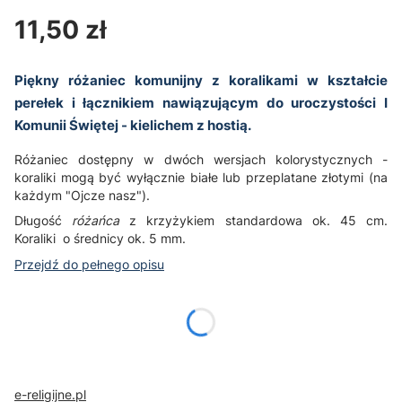
Cena
11,50 zł
Piękny różaniec komunijny z koralikami w kształcie
perełek i łącznikiem nawiązującym do uroczystości I
Komunii Świętej - kielichem z hostią.
Różaniec dostępny w dwóch wersjach kolorystycznych -
koraliki mogą być wyłącznie białe lub przeplatane złotymi (na
każdym "Ojcze nasz").
Długość
różańca
z krzyżykiem standardowa ok. 45 cm.
Koraliki o średnicy ok. 5 mm.
Przejdź do pełnego opisu
Wybierz wariant produktu:
Poszczególne warianty mogą różnić się ceną
e-religijne.pl