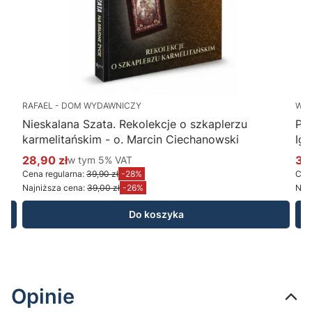
RAFAEL - DOM WYDAWNICZY
WY
Nieskalana Szata. Rekolekcje o szkaplerzu
Po
karmelitańskim - o. Marcin Ciechanowski
Ig
28,90 zł
w tym %s VAT
34
w tym
5%
VAT
Cena promocyjna brutto
Ce
Cena regularna:
39,90 zł
-28%
Cena
Najniższa cena:
39,00 zł
-26%
Najn
Do koszyka
Opinie