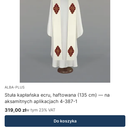
ALBA-PLUS
Stuła kapłańska ecru, haftowana (135 cm) — na
aksamitnych aplikacjach 4-387-1
H
319,00 zł
w tym %s VAT
1
w tym
23%
VAT
Cena brutto
C
Do koszyka