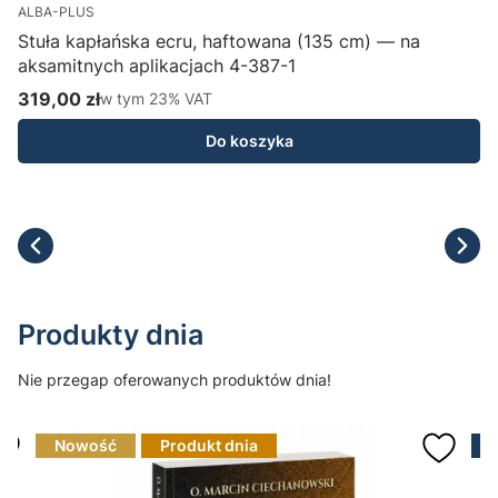
ALBA-PLUS
Stuła kapłańska ecru, haftowana (135 cm) — na
aksamitnych aplikacjach 4-387-1
H
319,00 zł
w tym %s VAT
1
w tym
23%
VAT
Cena brutto
C
Do koszyka
Produkty dnia
Nie przegap oferowanych produktów dnia!
Nowość
Produkt dnia