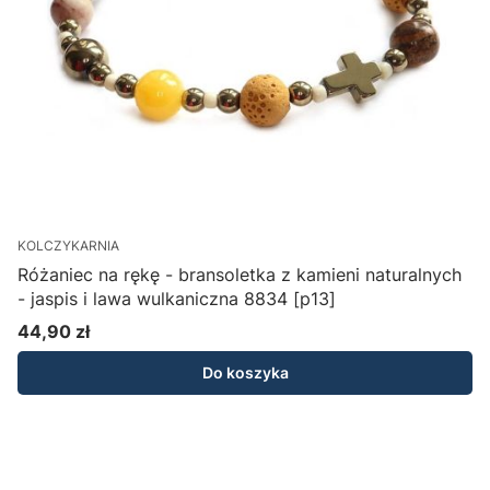
KOLCZYKARNIA
W
Różaniec na rękę - bransoletka z kamieni naturalnych
- jaspis i lawa wulkaniczna 8834 [p13]
44,90 zł
1
Cena
Do koszyka