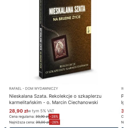
RAFAEL - DOM WYDAWNICZY
WY
Nieskalana Szata. Rekolekcje o szkaplerzu
Po
karmelitańskim - o. Marcin Ciechanowski
Ig
28,90 zł
w tym %s VAT
34
w tym
5%
VAT
Cena promocyjna brutto
Ce
Cena regularna:
39,90 zł
-28%
Cena
Najniższa cena:
39,00 zł
-26%
Najn