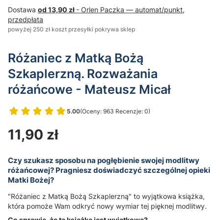
Dostawa
od 13,90 zł
- Orlen Paczka — automat/punkt,
przedpłata
powyżej 250 zł koszt przesyłki pokrywa sklep
Różaniec z Matką Bożą
Szkaplerzną. Rozważania
różańcowe - Mateusz Micał
5.00
(Oceny: 963 Recenzje: 0)
Przejdź do sekcji Opinie
Cena
11,90 zł
Czy szukasz sposobu na pogłębienie swojej modlitwy
różańcowej? Pragniesz doświadczyć szczególnej opieki
Matki Bożej?
"Różaniec z Matką Bożą Szkaplerzną" to wyjątkowa książka,
która pomoże Wam odkryć nowy wymiar tej pięknej modlitwy.
Co sprawia, że ta książka jest wyjątkowa?