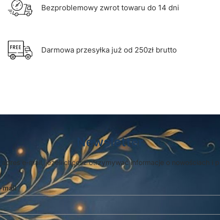
Bezproblemowy zwrot towaru do 14 dni
Darmowa przesyłka już od 250zł brutto
Newsletter
 adres e-mail, jeżeli chcesz otrzymywać informacje o nowościach i 
-mail