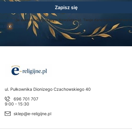
Zapisz się
egulamin
(w zakresie dotyczącym Newslettera). Twoje dane będą przetwarz
ką prywatności
.
Adres:
ul. Pułkownika Dionizego Czachowskiego 40
696 701 707
9:00 - 15:30
sklep@e-religijne.pl