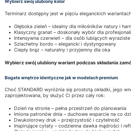
Wybierz swój ulubiony kolor
Terminarz dostępny jest w pięciu eleganckich wariantach
Głęboka zieleń – idealny dla miłośników natury i har
Klasyczny granat – doskonały wybór dla profesjonal
Intensywna czerwień – dla osób lubiących wyraziste
Szlachetny bordo – elegancki i dystyngowany
Ciepły brąz – naturalny i przyjemny dla oka
Wybierz swój ulubiony wariant podczas składania zam
Bogate wnętrze identyczne jak w modelach premium
Choć STANDARD wyróżnia się prostotą okładki, jego wnę
zaprojektowana, by służyć Ci przez cały rok:
Dzień na stronie – pełna przestrzeń do planowania
Imiona patronów dnia – duchowe wsparcie na co dz
Dwukolorowy druk – przejrzystość i czytelność
Inspirujące cytaty – codzienna dawka mądrości i refl