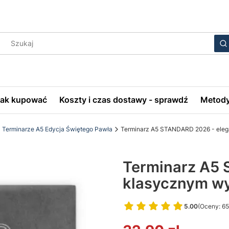
Wyczyś
S
Jak kupować
Koszty i czas dostawy - sprawdź
Metody
Terminarze A5 Edycja Świętego Pawła
Terminarz A5 STANDARD 2026 - elega
Terminarz A5 
klasycznym wy
5.00
(Oceny: 65
Przejdź do 