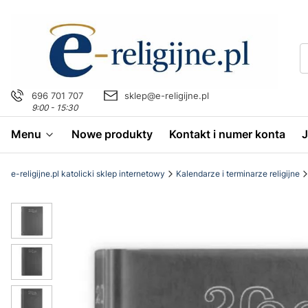
696 701 707
sklep@e-religijne.pl
9:00 - 15:30
Menu
Nowe produkty
Kontakt i numer konta
e-religijne.pl katolicki sklep internetowy
Kalendarze i terminarze religijne