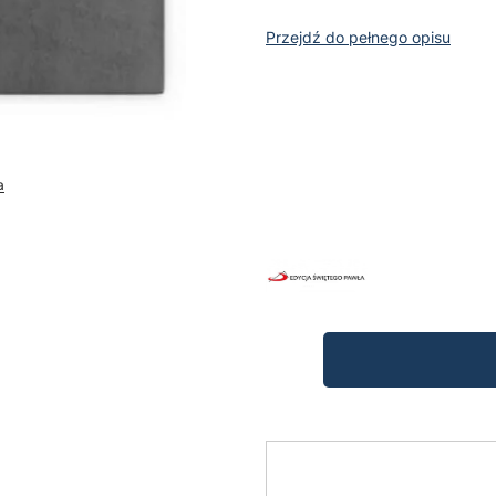
Przejdź do pełnego opisu
Wybierz wariant produktu:
Poszczególne warianty mogą ró
*
kolor
a
Wybierz