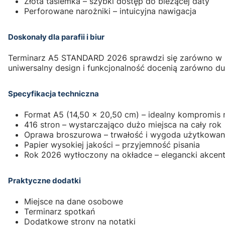
Złota tasiemka – szybki dostęp do bieżącej daty
Perforowane narożniki – intuicyjna nawigacja
Doskonały dla parafii i biur
Terminarz A5 STANDARD 2026 sprawdzi się zarówno w kance
uniwersalny design i funkcjonalność docenią zarówno d
Specyfikacja techniczna
Format A5 (14,50 × 20,50 cm) – idealny kompromis 
416 stron – wystarczająco dużo miejsca na cały rok
Oprawa broszurowa – trwałość i wygoda użytkowan
Papier wysokiej jakości – przyjemność pisania
Rok 2026 wytłoczony na okładce – elegancki akcen
Praktyczne dodatki
Miejsce na dane osobowe
Terminarz spotkań
Dodatkowe strony na notatki