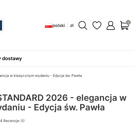
Produ
polski
zł
ć
zukaj
 dostawy
ncja w klasycznym wydaniu - Edycja św. Pawła
STANDARD 2026 - elegancja w
daniu - Edycja św. Pawła
4 Recenzje: 0)
sekcji Opinie