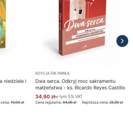
EDYCJA ŚW. PAWŁA
 niedziele i
Dwa serca. Odkryj moc sakramentu
małżeństwa - ks. Ricardo Reyes Castillo
34,90 zł
w tym %s VAT
w tym
5%
VAT
Cena promocyjna brutto
 cena:
15,00 zł
Cena regularna:
44,95 zł
Najniższa cena:
25,90 zł
Do koszyka