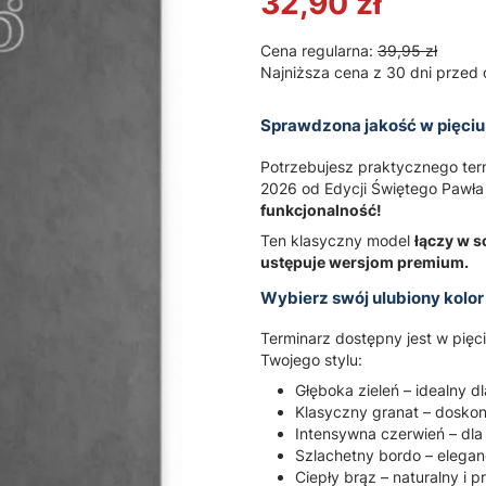
32,90 zł
Cena regularna:
39,95 zł
Najniższa cena z 30 dni przed 
Sprawdzona jakość w pięciu
Potrzebujesz praktycznego te
2026 od Edycji Świętego Pawła
funkcjonalność!
Ten klasyczny model
łączy w s
ustępuje wersjom premium.
Wybierz swój ulubiony kolor
Terminarz dostępny jest w pięc
Twojego stylu:
Głęboka zieleń – idealny dl
Klasyczny granat – doskon
Intensywna czerwień – dla
Szlachetny bordo – elegan
Ciepły brąz – naturalny i 