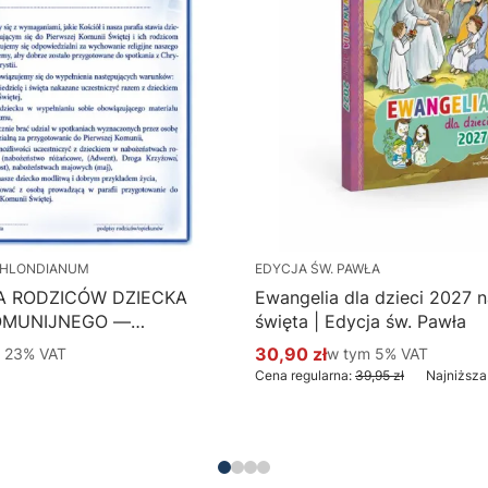
HLONDIANUM
EDYCJA ŚW. PAWŁA
A RODZICÓW DZIECKA
Ewangelia dla dzieci 2027 na
OMUNIJNEGO —
święta | Edycja św. Pawła
 Hlondianum - druk
 %s VAT
30,90 zł
w tym %s VAT
m
23%
VAT
w tym
5%
VAT
Cena promocyjna brutto
aczka 50 szt.
Cena regularna:
39,95 zł
Najniższa
Do koszyka
Do koszyka