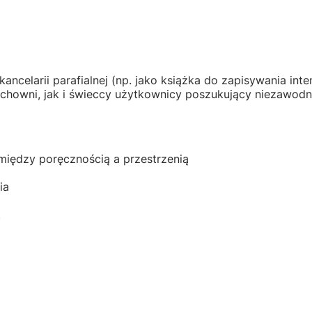
larii parafialnej (np. jako książka do zapisywania intenc
uchowni, jak i świeccy użytkownicy poszukujący niezawodn
między poręcznością a przestrzenią
ia
t