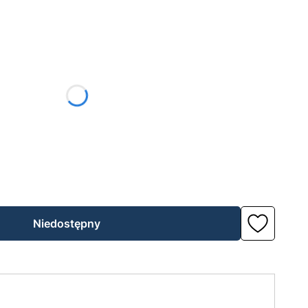
żnić się ceną
Niedostępny