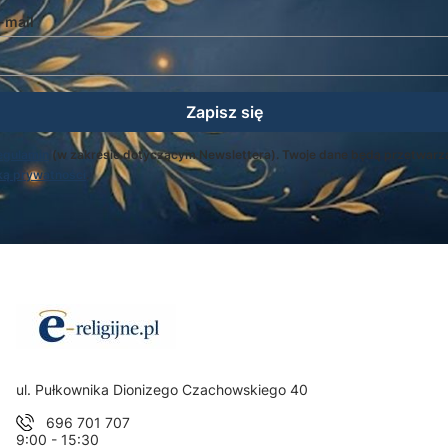
-mail
Zapisz się
egulamin
(w zakresie dotyczącym Newslettera). Twoje dane będą przetwarz
ką prywatności
.
Adres:
ul. Pułkownika Dionizego Czachowskiego 40
696 701 707
9:00 - 15:30