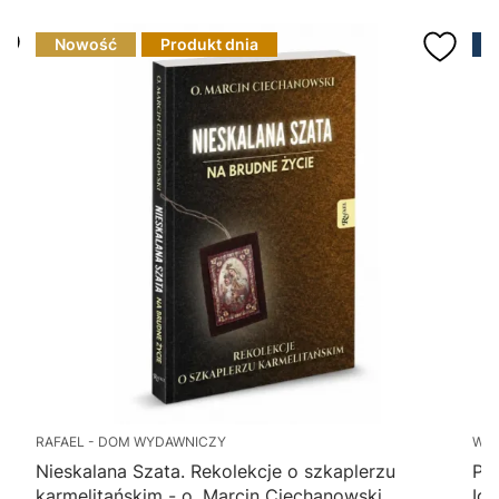
Nowość
Produkt dnia
RAFAEL - DOM WYDAWNICZY
WY
Nieskalana Szata. Rekolekcje o szkaplerzu
Po
karmelitańskim - o. Marcin Ciechanowski
Ig