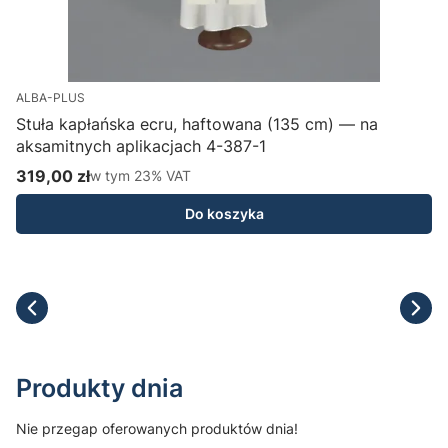
ALBA-PLUS
Stuła kapłańska ecru, haftowana (135 cm) — na
aksamitnych aplikacjach 4-387-1
H
319,00 zł
w tym %s VAT
1
w tym
23%
VAT
Cena brutto
C
Do koszyka
Produkty dnia
Nie przegap oferowanych produktów dnia!