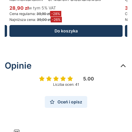
28,90 zł
w tym %s VAT
34
w tym
5%
VAT
Cena promocyjna brutto
Ce
Cena regularna:
39,90 zł
-28%
Cena
Najniższa cena:
39,00 zł
-26%
Najn
Do koszyka
Opinie
5.00
Liczba ocen: 41
Oceń i opisz