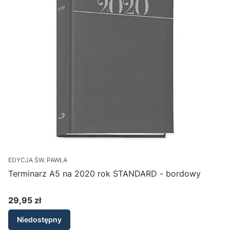
EDYCJA ŚW. PAWŁA
E
Terminarz A5 na 2020 rok STANDARD - bordowy
29,95 zł
2
Cena
Niedostępny