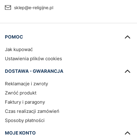
sklep@e-religijne.pl
Linki w stopce
POMOC
Jak kupować
Ustawienia plików cookies
DOSTAWA - GWARANCJA
Reklamacje i zwroty
Zwróć produkt
Faktury i paragony
Czas realizacji zamówień
Sposoby płatności
MOJE KONTO