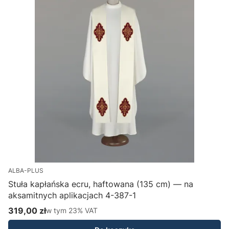
ALBA-PLUS
Stuła kapłańska ecru, haftowana (135 cm) — na
aksamitnych aplikacjach 4-387-1
H
319,00 zł
w tym %s VAT
1
w tym
23%
VAT
Cena brutto
C