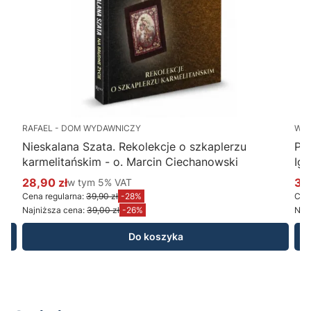
RAFAEL - DOM WYDAWNICZY
WY
Nieskalana Szata. Rekolekcje o szkaplerzu
Po
karmelitańskim - o. Marcin Ciechanowski
Ig
28,90 zł
w tym %s VAT
34
w tym
5%
VAT
Cena promocyjna brutto
Ce
Cena regularna:
39,90 zł
-28%
Cena
Najniższa cena:
39,00 zł
-26%
Najn
Do koszyka