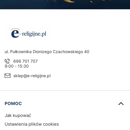
Adres:
ul. Pułkownika Dionizego Czachowskiego 40
696 701 707
9:00 - 15:30
sklep@e-religijne.pl
Linki w stopce
POMOC
Jak kupować
Ustawienia plików cookies