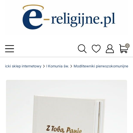
Produ
katolicki sklep internetowy
I Komunia św.
Modlitewniki pierwszokomunijne