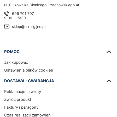
Adres:
ul. Pułkownika Dionizego Czachowskiego 40
696 701 707
9:00 - 15:30
sklep@e-religijne.pl
Linki w stopce
POMOC
Jak kupować
Ustawienia plików cookies
DOSTAWA - GWARANCJA
Reklamacje i zwroty
Zwróć produkt
Faktury i paragony
Czas realizacji zamówień