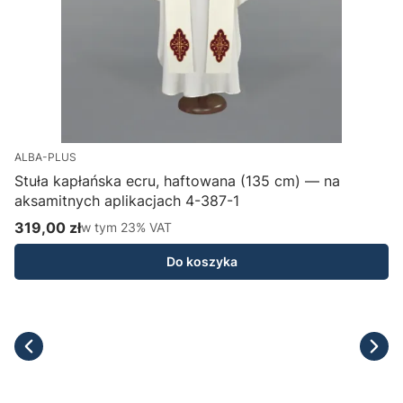
ALBA-PLUS
Stuła kapłańska ecru, haftowana (135 cm) — na
aksamitnych aplikacjach 4-387-1
H
319,00 zł
w tym %s VAT
1
w tym
23%
VAT
Cena brutto
C
Do koszyka