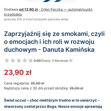
Dostawa
od 13,90 zł
- Orlen Paczka — automat/punkt,
przedpłata
powyżej 250 zł koszt przesyłki pokrywa sklep
Zaprzyjaźnij się ze smokami, czyli
o emocjach i ich roli w rozwoju
duchowym - Danuta Kamińska
0.00
(Oceny: 0 Recenzje: 0)
Przejdź do sekcji Opinie
23,90 zł
Cena regularna:
25,00 zł
Najniższa cena z 30 dni przed obniżką:
25,00 zł
Świat uczuć – choć niektórym trudno w to uwierzyć –
stworzony został przez Boga. Nasze emocje sprawiają