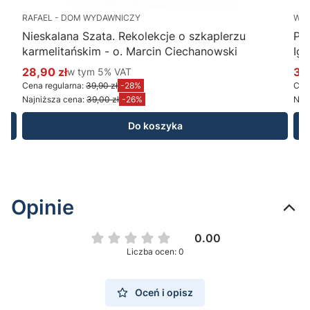
RAFAEL - DOM WYDAWNICZY
WY
Nieskalana Szata. Rekolekcje o szkaplerzu
Po
karmelitańskim - o. Marcin Ciechanowski
Ig
28,90 zł
w tym %s VAT
34
w tym
5%
VAT
Cena promocyjna brutto
Ce
Cena regularna:
39,90 zł
-28%
Cena
Najniższa cena:
39,00 zł
-26%
Najn
Do koszyka
Opinie
0.00
Liczba ocen: 0
Oceń i opisz