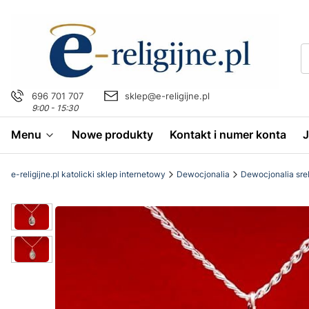
696 701 707
sklep@e-religijne.pl
9:00 - 15:30
Menu
Nowe produkty
Kontakt i numer konta
e-religijne.pl katolicki sklep internetowy
Dewocjonalia
Dewocjonalia sre