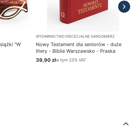
WYDAWNICTWO DIECEZJALNE SANDOMIERZ
siążki "W
Nowy Testament dla seniorów - duże
litery - Biblia Warszawsko - Praska
39,90 zł
w tym %s VAT
w tym
23%
VAT
Cena brutto
Do koszyka