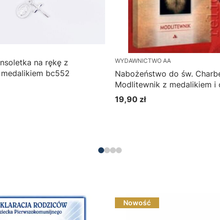
WYDAWNICTWO AA
nsoletka na rękę z
i medalikiem bc552
Nabożeństwo do św. Charbe
Modlitewnik z medalikiem i
prezencie
19,90 zł
Cena
Do koszyka
Nowość