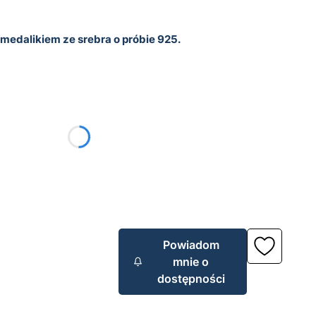
medalikiem ze srebra o próbie 925.
żnić się ceną
rak
Powiadom
mnie o
dostępności