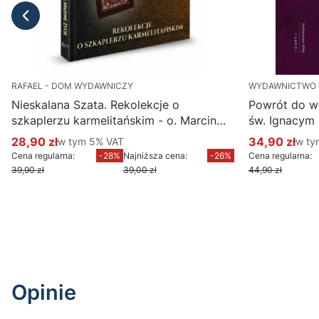
RAFAEL - DOM WYDAWNICZY
WYDAWNICTWO
Nieskalana Szata. Rekolekcje o
Powrót do w
szkaplerzu karmelitańskim - o. Marcin
św. Ignacym
Ciechanowski
28,90 zł
w tym %s VAT
34,90 zł
w ty
w tym
5%
VAT
w t
Cena promocyjna brutto
Cena promoc
Cena regularna:
-28%
Najniższa cena:
-26%
Cena regularna:
39,90 zł
39,00 zł
44,90 zł
Do koszyka
Opinie