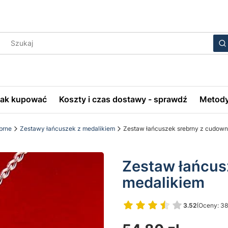
Wyczyś
S
Jak kupować
Koszty i czas dostawy - sprawdź
Metody
brne
Zestawy łańcuszek z medalikiem
Zestaw łańcuszek srebrny z cudow
Zestaw łańcus
medalikiem
3.52
(Oceny: 38
Przejdź do 