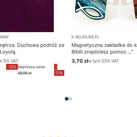
 WAM
E-RELIGIJNE.PL
nętrza. Duchowa podróż ze
Magnetyczna zakładka do k
 Loyolą
Biblii znajdziesz pomoc ..."
m %s VAT
3,70 zł
w tym %s VAT
ym
5%
VAT
w tym
23%
VAT
yjna brutto
Cena brutto
-22%
Najniższa cena:
-
Do koszyka
29,90 zł
-17%
Do koszyka