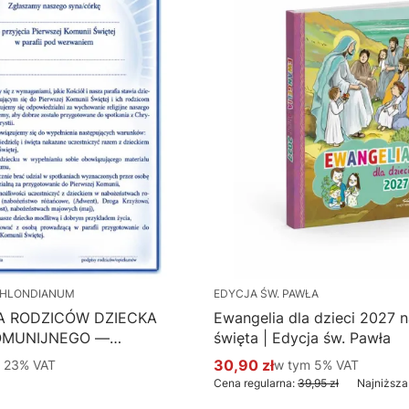
HLONDIANUM
EDYCJA ŚW. PAWŁA
A RODZICÓW DZIECKA
Ewangelia dla dzieci 2027 na
OMUNIJNEGO —
święta | Edycja św. Pawła
 Hlondianum - druk
 %s VAT
30,90 zł
w tym %s VAT
m
23%
VAT
w tym
5%
VAT
Cena promocyjna brutto
aczka 50 szt.
Cena regularna:
39,95 zł
Najniższa
Do koszyka