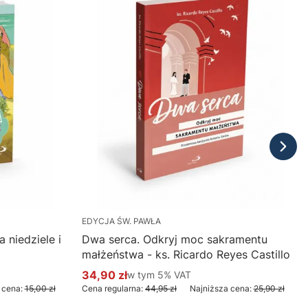
EDYCJA ŚW. PAWŁA
 niedziele i
Dwa serca. Odkryj moc sakramentu
małżeństwa - ks. Ricardo Reyes Castillo
34,90 zł
w tym %s VAT
w tym
5%
VAT
Cena promocyjna brutto
 cena:
15,00 zł
Cena regularna:
44,95 zł
Najniższa cena:
25,90 zł