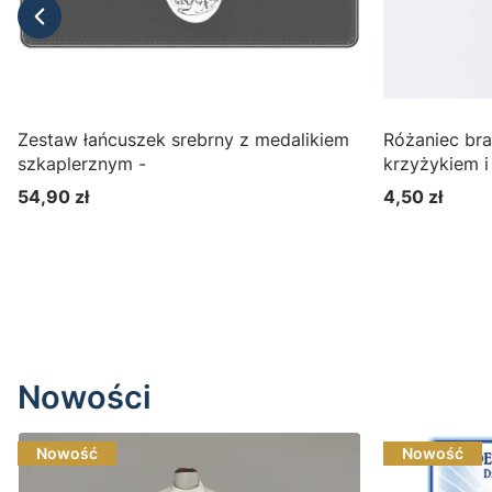
Zestaw łańcuszek srebrny z medalikiem
Różaniec bra
szkaplerznym -
krzyżykiem 
54,90 zł
4,50 zł
Cena
Cena
Zobacz produkt
Nowości
Nowość
Nowość