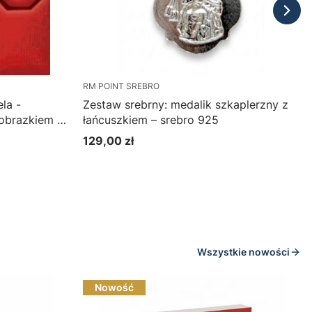
RM POINT SREBRO
la -
Zestaw srebrny: medalik szkaplerzny z
 obrazkiem w
łańcuszkiem – srebro 925
129,00 zł
Cena
Zobacz produkt
Wszystkie nowości
Nowość