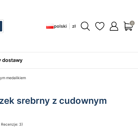
Produ
polski
zł
ć
zukaj
 dostawy
nym medalikiem
zek srebrny z cudownym
 Recenzje: 3)
sekcji Opinie