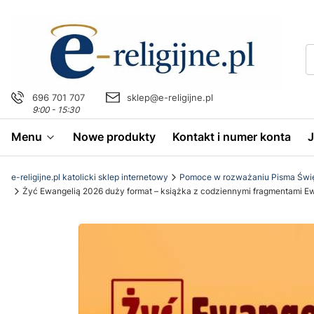
696 701 707
sklep@e-religijne.pl
9:00 - 15:30
Menu
Nowe produkty
Kontakt i numer konta
e-religijne.pl katolicki sklep internetowy
Pomoce w rozważaniu Pisma Świ
Żyć Ewangelią 2026 duży format – książka z codziennymi fragmentami Ewan