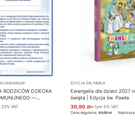
HLONDIANUM
EDYCJA ŚW. PAWŁA
A RODZICÓW DZIECKA
Ewangelia dla dzieci 2027 na
OMUNIJNEGO —
święta | Edycja św. Pawła
 Hlondianum - druk
 %s VAT
30,90 zł
w tym %s VAT
m
23%
VAT
w tym
5%
VAT
Cena promocyjna brutto
aczka 50 szt.
Cena regularna:
39,95 zł
Najniższa
Do koszyka
Do koszyka