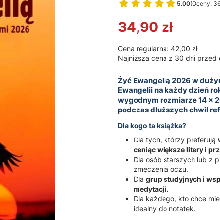
5.00
(Oceny: 36
Przejdź do 
34,90 zł
Cena regularna:
42,00 zł
Najniższa cena z 30 dni przed 
Żyć Ewangelią 2026 w dużym
Ewangelii na każdy dzień r
wygodnym rozmiarze 14 x 20,
podczas dłuższych chwil refl
Dla kogo ta książka?
Dla tych, którzy preferują
ceniąc większe litery i pr
Dla osób starszych lub z 
zmęczenia oczu.
Dla
grup studyjnych i wsp
medytacji.
Dla każdego, kto chce mieć
idealny do notatek.