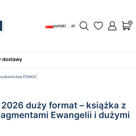
Produ
polski
zł
ć
zukaj
 dostawy
k wydawnictwa POMOC
2026 duży format – książka z
ragmentami Ewangelii i dużymi