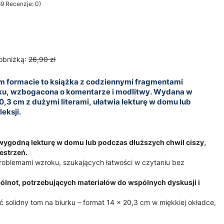
9 Recenzje: 0)
sekcji Opinie
obniżką:
26,90 zł
 formacie to książka z codziennymi fragmentami
oku, wzbogacona o komentarze i modlitwy. Wydana w
3 cm z dużymi literami, ułatwia lekturę w domu lub
eksji.
wygodną lekturę w domu lub podczas dłuższych chwil ciszy,
zestrzeń.
problemami wzroku, szukających łatwości w czytaniu bez
ólnot, potrzebujących materiałów do wspólnych dyskusji i
 solidny tom na biurku – format 14 x 20,3 cm w miękkiej okładce,