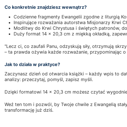
Co konkretnie znajdziesz wewnątrz?
Codzienne fragmenty Ewangelii zgodne z liturgią Koś
Inspirujące rozważania autorstwa Misjonarzy Krwi Ch
Modlitwy do Krwi Chrystusa i świętych patronów, do
Duży format 14 x 20,3 cm z miękką okładką, zapewn
"Lecz ci, co zaufali Panu, odzyskują siły, otrzymują skrzy
– ta prawda ożywia każde rozważanie, przypominając o B
Jak to działa w praktyce?
Zaczynasz dzień od otwarcia książki – każdy wpis to da
analizy: przeczytaj, pomyśl, zapisz myśli.
Dzięki formatowi 14 x 20,3 cm możesz czytać wygodnie 
Weź ten tom i pozwól, by Twoje chwile z Ewangelią stał
transformację już dziś.