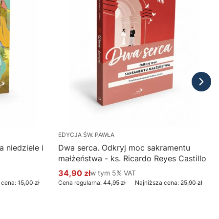
EDYCJA ŚW. PAWŁA
 niedziele i
Dwa serca. Odkryj moc sakramentu
małżeństwa - ks. Ricardo Reyes Castillo
34,90 zł
w tym %s VAT
w tym
5%
VAT
Cena promocyjna brutto
 cena:
15,00 zł
Cena regularna:
44,95 zł
Najniższa cena:
25,90 zł
Do koszyka