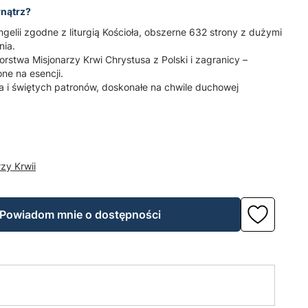
wnątrz?
elii zgodne z liturgią Kościoła, obszerne 632 strony z dużymi
nia.
orstwa Misjonarzy Krwi Chrystusa z Polski i zagranicy –
ne na esencji.
a i świętych patronów, doskonałe na chwile duchowej
zy Krwii
Powiadom mnie o dostępności