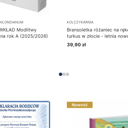
HLONDIANUM
KOLCZYKARNIA
 WKŁAD Modlitwy
Bransoletka różaniec na rękę
na rok A (2025/2026)
turkus w złocie - letnia no
(9028)
39,90 zł
Cena
Do koszyka
Nowość