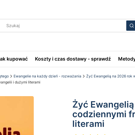
Wyczyś
S
Jak kupować
Koszty i czas dostawy - sprawdź
Metody
ętego
Ewangelie na każdy dzień - rozważania
Żyć Ewangelią na 2026 ro
gelii i dużymi literami
Żyć Ewangelią 
codziennymi f
literami