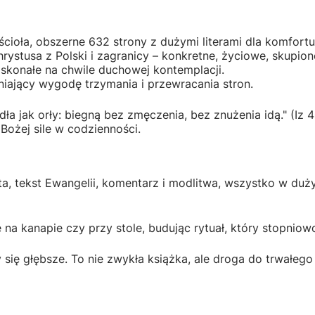
cioła, obszerne 632 strony z dużymi literami dla komfortu
rystusa z Polski i zagranicy – konkretne, życiowe, skupione
skonałe na chwile duchowej kontemplacji.
iający wygodę trzymania i przewracania stron.
dła jak orły: biegną bez zmęczenia, bez znużenia idą." (Iz 4
ożej sile w codzienności.
ta, tekst Ewangelii, komentarz i modlitwa, wszystko w duż
na kanapie czy przy stole, budując rytuał, który stopnio
y się głębsze. To nie zwykła książka, ale droga do trwałe