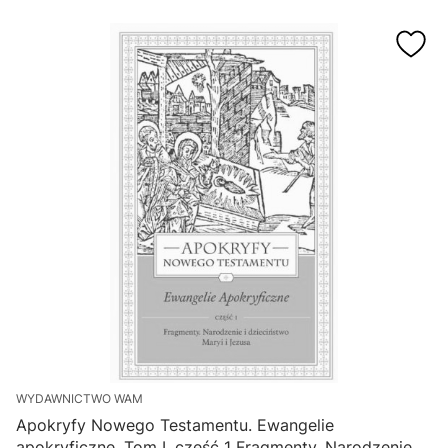
WYDAWNICTWO WAM
Apokryfy Nowego Testamentu. Ewangelie
apokryficzne. Tom I, część 1 Fragmenty. Narodzenie i