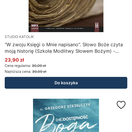
STUDIO KATOLIK
"W zwoju Księgi o Mnie napisano". Słowo Boże czyta
moją historię (Szkoła Modlitwy Słowem Bożym) -
kard. Louis Antonio Tagle
23,90 zł
Cena promocyjna
Cena regularna:
30,00 zł
Najniższa cena:
30,00 zł
Do koszyka