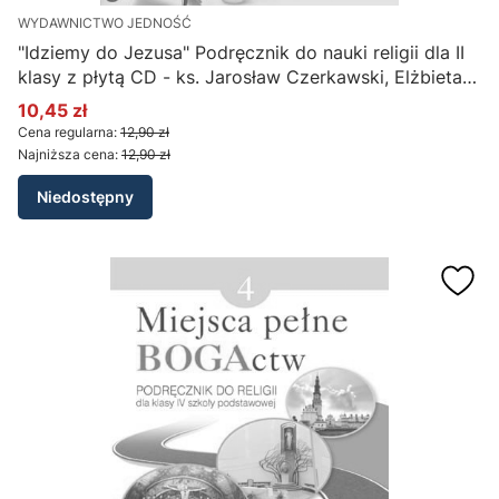
WYDAWNICTWO JEDNOŚĆ
"Idziemy do Jezusa" Podręcznik do nauki religii dla II
klasy z płytą CD - ks. Jarosław Czerkawski, Elżbieta
Kondrak
10,45 zł
Cena promocyjna
Cena regularna:
12,90 zł
Najniższa cena:
12,90 zł
Niedostępny