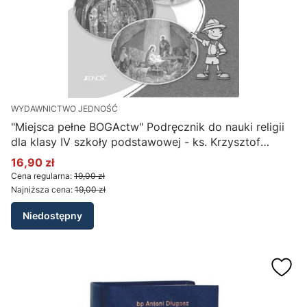
WYDAWNICTWO JEDNOŚĆ
"Miejsca pełne BOGActw" Podręcznik do nauki religii
dla klasy IV szkoły podstawowej - ks. Krzysztof
Mielnicki, Elżbieta Kondrak, Bogusław Nosek
16,90 zł
Cena promocyjna
Cena regularna:
19,00 zł
Najniższa cena:
19,00 zł
Niedostępny