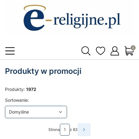
Produ
Produkty w promocji
Produkty:
1972
Lista produktów
Domyślne
Sortowanie:
Domyślne
Strona
z 83
Następne produkty