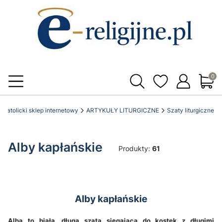
Produ
pl katolicki sklep internetowy
ARTYKUŁY LITURGICZNE
Szaty liturgiczne
Alby kapłańskie
Produkty:
61
Alby kapłańskie
Alba to biała, długa szata sięgająca do kostek z długimi