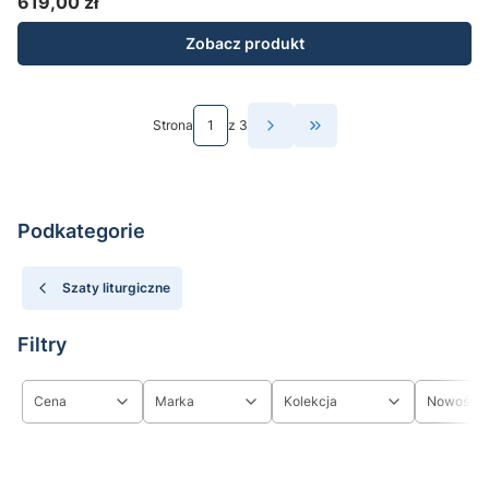
619,00 zł
Cena
Zobacz produkt
Strona
z 3
Przejdź do ostatniej st
Podkategorie
Szaty liturgiczne
Filtry
Cena
Marka
Kolekcja
Nowość
Koniec filtrów