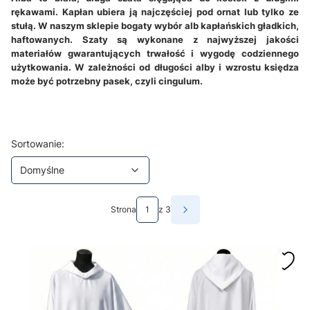
rękawami. Kapłan ubiera ją najczęściej pod ornat lub tylko ze
stułą. W naszym sklepie bogaty wybór alb kapłańskich gładkich,
haftowanych. Szaty są wykonane z najwyższej jakości
materiałów gwarantujących trwałość i wygodę codziennego
użytkowania. W zależności od długości alby i wzrostu księdza
może być potrzebny pasek, czyli cingulum.
Lista produktów
Domyślne
Sortowanie:
Domyślne
Strona
z 3
Następne produkty