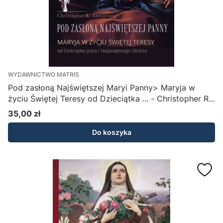
WYDAWNICTWO MATRIS
Pod zasłoną Najświętszej Maryi Panny> Maryja w
życiu Świętej Teresy od Dzieciątka ... - Christopher R.
Armstrong J.C.D., S.T.D.
35,00 zł
Cena
Do koszyka