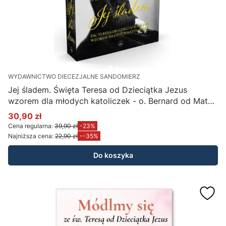
WYDAWNICTWO DIECEZJALNE SANDOMIERZ
Jej śladem. Święta Teresa od Dzieciątka Jezus
wzorem dla młodych katoliczek - o. Bernard od Matki
Bożej OCD
30,90 zł
Cena promocyjna
Cena regularna:
39,90 zł
-23%
Najniższa cena:
22,90 zł
--35%
Do koszyka