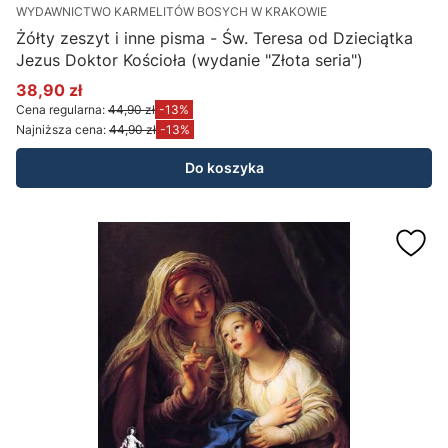
WYDAWNICTWO KARMELITÓW BOSYCH W KRAKOWIE
Żółty zeszyt i inne pisma - Św. Teresa od Dzieciątka
Jezus Doktor Kościoła (wydanie "Złota seria")
38,90 zł
Cena promocyjna
Cena regularna:
44,90 zł
-13%
Najniższa cena:
44,90 zł
-13%
Do koszyka