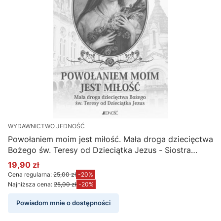
WYDAWNICTWO JEDNOŚĆ
Powołaniem moim jest miłość. Mała droga dziecięctwa
Bożego św. Teresy od Dzieciątka Jezus - Siostra
Teresa Nowotka
19,90 zł
Cena promocyjna
Cena regularna:
25,00 zł
-20%
Najniższa cena:
25,00 zł
-20%
Powiadom mnie o dostępności