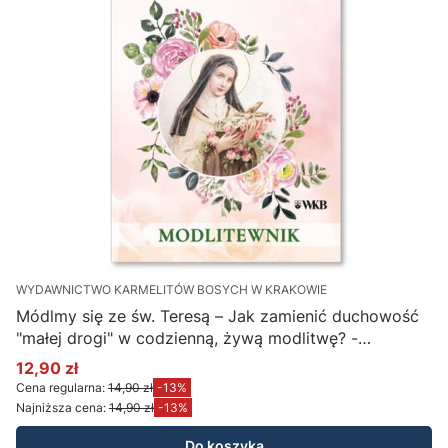
WYDAWNICTWO KARMELITÓW BOSYCH W KRAKOWIE
Módlmy się ze św. Teresą – Jak zamienić duchowość
"małej drogi" w codzienną, żywą modlitwę? -
modlitewnik
12,90 zł
Cena promocyjna
Cena regularna:
14,90 zł
-13%
Najniższa cena:
14,90 zł
-13%
Do koszyka