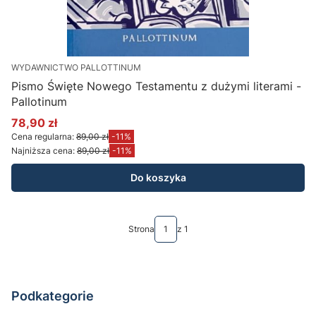
WYDAWNICTWO PALLOTTINUM
Pismo Święte Nowego Testamentu z dużymi literami -
Pallotinum
78,90 zł
Cena promocyjna
Cena regularna:
89,00 zł
-11%
Najniższa cena:
89,00 zł
-11%
Do koszyka
Strona
z 1
Podkategorie