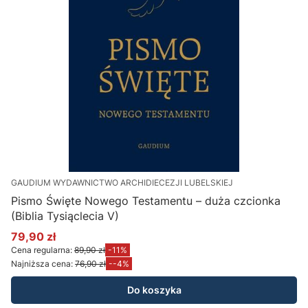
GAUDIUM WYDAWNICTWO ARCHIDIECEZJI LUBELSKIEJ
Pismo Święte Nowego Testamentu – duża czcionka
(Biblia Tysiąclecia V)
79,90 zł
Cena promocyjna
Cena regularna:
89,90 zł
-11%
Najniższa cena:
76,90 zł
--4%
Do koszyka