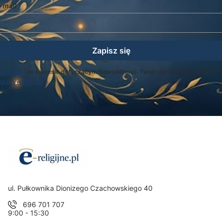
-mail
Zapisz się
egulamin
(w zakresie dotyczącym Newslettera). Twoje dane będą przetwarz
ką prywatności
.
Adres:
ul. Pułkownika Dionizego Czachowskiego 40
696 701 707
9:00 - 15:30