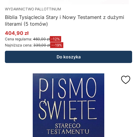
WYDAWNICTWO PALLOTTINUM
Biblia Tysiąclecia Stary i Nowy Testament z dużymi
literami (5 tomów)
404,90 zł
Cena promocyjna
Cena regularna:
460,00 zł
-12%
Najniższa cena:
339,00 zł
--19%
Do koszyka