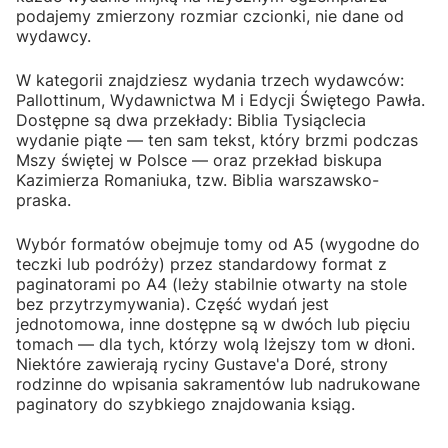
podajemy zmierzony rozmiar czcionki, nie dane od
wydawcy.
W kategorii znajdziesz wydania trzech wydawców:
Pallottinum, Wydawnictwa M i Edycji Świętego Pawła.
Dostępne są dwa przekłady: Biblia Tysiąclecia
wydanie piąte — ten sam tekst, który brzmi podczas
Mszy świętej w Polsce — oraz przekład biskupa
Kazimierza Romaniuka, tzw. Biblia warszawsko-
praska.
Wybór formatów obejmuje tomy od A5 (wygodne do
teczki lub podróży) przez standardowy format z
paginatorami po A4 (leży stabilnie otwarty na stole
bez przytrzymywania). Część wydań jest
jednotomowa, inne dostępne są w dwóch lub pięciu
tomach — dla tych, którzy wolą lżejszy tom w dłoni.
Niektóre zawierają ryciny Gustave'a Doré, strony
rodzinne do wpisania sakramentów lub nadrukowane
paginatory do szybkiego znajdowania ksiąg.