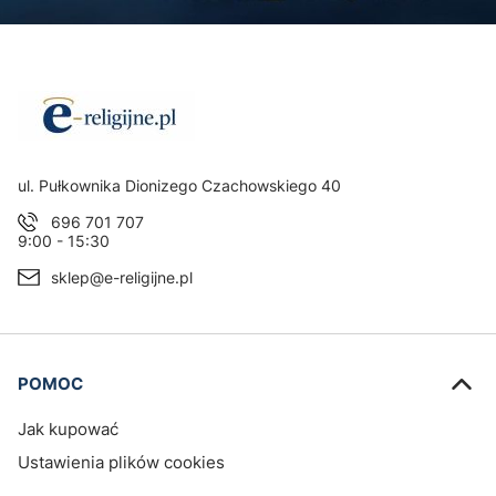
Adres:
ul. Pułkownika Dionizego Czachowskiego 40
696 701 707
9:00 - 15:30
sklep@e-religijne.pl
Linki w stopce
POMOC
Jak kupować
Ustawienia plików cookies