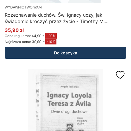
WYDAWNICTWO WAM
Rozeznawanie duchów. Św. Ignacy uczy, jak
świadomie kroczyć przez życie - Timothy M.
Gallagher OMV
35,90 zł
Cena promocyjna
Cena regularna:
44,90 zł
-20%
Najniższa cena:
39,90 zł
-10%
Do koszyka