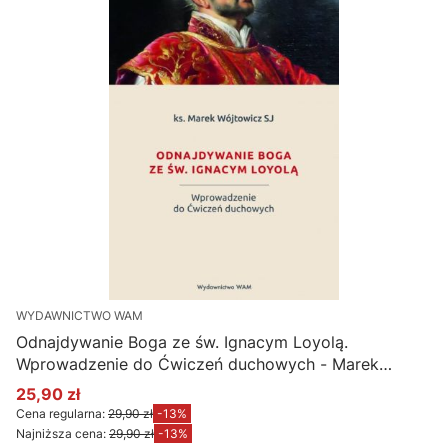
WYDAWNICTWO WAM
Odnajdywanie Boga ze św. Ignacym Loyolą.
Wprowadzenie do Ćwiczeń duchowych - Marek
Wójtowicz SJ
25,90 zł
Cena promocyjna
Cena regularna:
29,90 zł
-13%
Najniższa cena:
29,90 zł
-13%