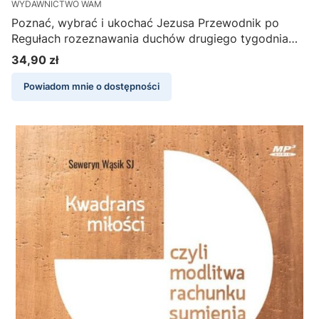
WYDAWNICTWO WAM
Poznać, wybrać i ukochać Jezusa Przewodnik po
Regułach rozeznawania duchów drugiego tygodnia
Ćwiczeń duchowych... - Krzysztof Dyrek SJ
34,90 zł
Cena
Powiadom mnie o dostępności