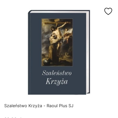
Szaleństwo Krzyża - Raoul Plus SJ