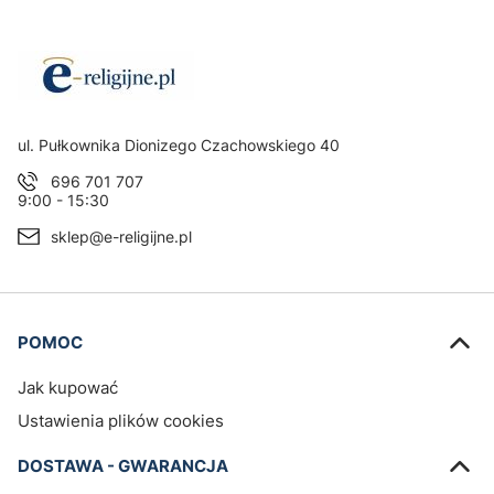
Adres:
ul. Pułkownika Dionizego Czachowskiego 40
696 701 707
9:00 - 15:30
sklep@e-religijne.pl
Linki w stopce
POMOC
Jak kupować
Ustawienia plików cookies
DOSTAWA - GWARANCJA