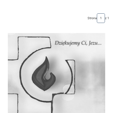
Strona
z 1