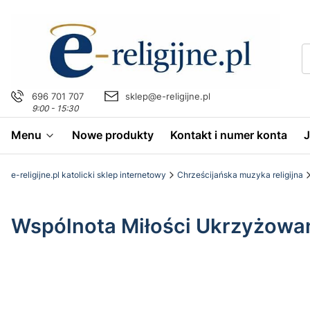
696 701 707
sklep@e-religijne.pl
9:00 - 15:30
Menu
Nowe produkty
Kontakt i numer konta
e-religijne.pl katolicki sklep internetowy
Chrześcijańska muzyka religijna
Wspólnota Miłości Ukrzyżowa