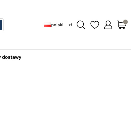
Produ
polski
zł
ć
zukaj
 dostawy