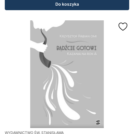
Do koszyka
WYDAWNICTWO ŚW. STANISŁAWA