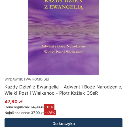
WYDAWNICTWA HOMO DEI
Każdy Dzień z Ewangelią – Adwent i Boże Narodzenie,
Wielki Post i Wielkanoc - Piotr Koźlak CSsR
47,80 zł
Cena promocyjna
Cena regularna:
54,90 zł
-13%
Najniższa cena:
37,90 zł
--26%
Do koszyka