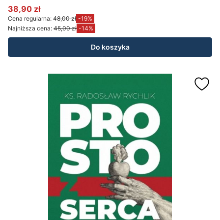
Marek Gilski
38,90 zł
Cena promocyjna
Cena regularna:
48,00 zł
-19%
Najniższa cena:
45,00 zł
-14%
Do koszyka