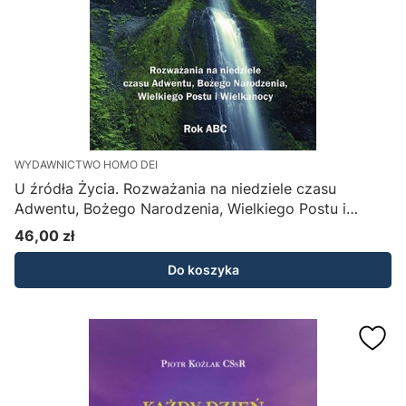
WYDAWNICTWO HOMO DEI
U źródła Życia. Rozważania na niedziele czasu
Adwentu, Bożego Narodzenia, Wielkiego Postu i
Wielkanocy - Zdzisław Józef Kijas OFMConv
46,00 zł
Cena
Do koszyka