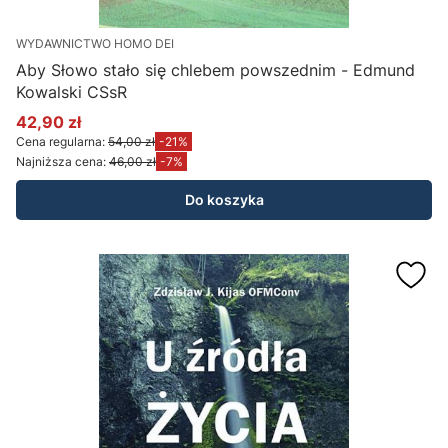
WYDAWNICTWO HOMO DEI
Aby Słowo stało się chlebem powszednim - Edmund
Kowalski CSsR
42,90 zł
Cena promocyjna
Cena regularna:
54,00 zł
-21%
Najniższa cena:
46,00 zł
-7%
Do koszyka