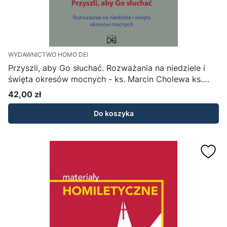
WYDAWNICTWO HOMO DEI
Przyszli, aby Go słuchać. Rozważania na niedziele i
święta okresów mocnych - ks. Marcin Cholewa ks.
Marek Gilski
42,00 zł
Cena
Do koszyka