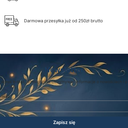
Darmowa przesyłka już od 250zł brutto
Newsletter
 adres e-mail, jeżeli chcesz otrzymywać informacje o nowościach i 
-mail
Zapisz się