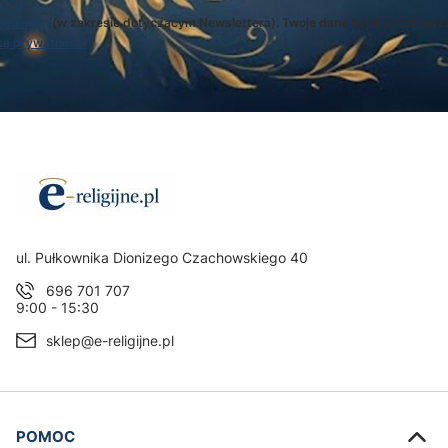
egulamin
(w zakresie dotyczącym Newslettera). Twoje dane będą przetwarz
ką prywatności
.
Adres:
ul. Pułkownika Dionizego Czachowskiego 40
696 701 707
9:00 - 15:30
sklep@e-religijne.pl
Linki w stopce
POMOC