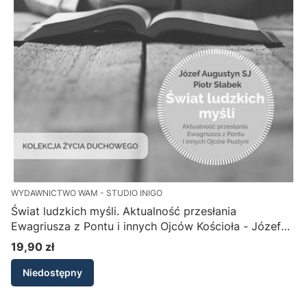
WYDAWNICTWO WAM - STUDIO INIGO
Świat ludzkich myśli. Aktualność przesłania
Ewagriusza z Pontu i innych Ojców Kościoła - Józef
Augustyn SJ, Piotr Słabek
19,90 zł
Cena
Niedostępny