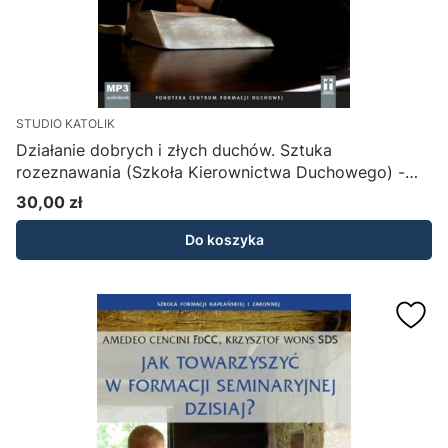
STUDIO KATOLIK
Działanie dobrych i złych duchów. Sztuka
rozeznawania (Szkoła Kierownictwa Duchowego) -
Krzysztof Wons SDS (płyta CD MP3)
30,00 zł
Cena
Do koszyka