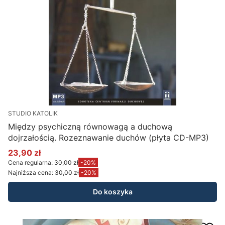
STUDIO KATOLIK
Między psychiczną równowagą a duchową
dojrzałością. Rozeznawanie duchów (płyta CD-MP3)
23,90 zł
Cena promocyjna
Cena regularna:
30,00 zł
-20%
Najniższa cena:
30,00 zł
-20%
Do koszyka