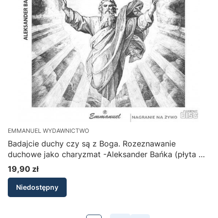
EMMANUEL WYDAWNICTWO
Badajcie duchy czy są z Boga. Rozeznawanie
duchowe jako charyzmat -Aleksander Bańka (płyta w
formacie CD AUDIO)
19,90 zł
Cena
Niedostępny