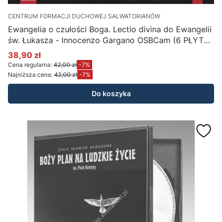
CENTRUM FORMACJI DUCHOWEJ SALWATORIANÓW
Ewangelia o czułości Boga. Lectio divina do Ewangelii
św. Łukasza - Innocenzo Gargano OSBCam (6 PŁYT
CD)
38,90 zł
Cena promocyjna
Cena regularna:
42,00 zł
-7%
Najniższa cena:
42,00 zł
-7%
Do koszyka