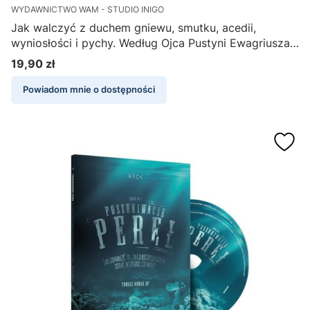
WYDAWNICTWO WAM - STUDIO INIGO
Jak walczyć z duchem gniewu, smutku, acedii,
wyniosłości i pychy. Według Ojca Pustyni Ewagriusza
z Pontu - Józef Augustyn SJ (płyta MP3)
19,90 zł
Cena
Powiadom mnie o dostępności