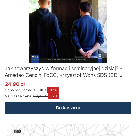
Jak towarzyszyć w formacji seminaryjnej dzisiaj? -
Amedeo Cencini FdCC, Krzysztof Wons SDS (CD-
MP3)
24,90 zł
Cena promocyjna
Cena regularna:
30,00 zł
-17%
Najniższa cena:
30,00 zł
-17%
Do koszyka