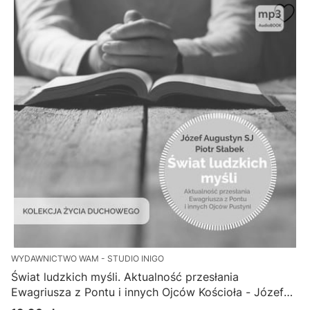
WYDAWNICTWO WAM - STUDIO INIGO
Świat ludzkich myśli. Aktualność przesłania
Ewagriusza z Pontu i innych Ojców Kościoła - Józef
Augustyn SJ, Piotr Słabek