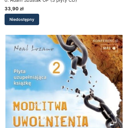
o. Adam Szustak OP (3 płyty CD)
33,90 zł
Cena
Niedostępny