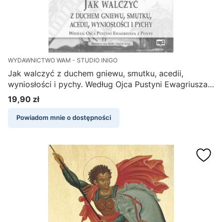
WYDAWNICTWO WAM - STUDIO INIGO
Jak walczyć z duchem gniewu, smutku, acedii,
wyniosłości i pychy. Według Ojca Pustyni Ewagriusza
z Pontu - Józef Augustyn SJ (płyta MP3)
19,90 zł
Cena
Powiadom mnie o dostępności