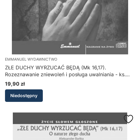
EMMANUEL WYDAWNICTWO
ZŁE DUCHY WYRZUCAĆ BĘDĄ (Mk 16,17).
Rozeznawanie zniewoleń i posługa uwalniania - ks.
Krzysztof Matuszewski (CD-MP3)
19,90 zł
Cena
Niedostępny