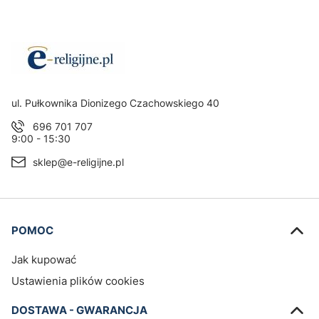
egulamin
(w zakresie dotyczącym Newslettera). Twoje dane będą przetwarz
ką prywatności
.
Adres:
ul. Pułkownika Dionizego Czachowskiego 40
696 701 707
9:00 - 15:30
sklep@e-religijne.pl
Linki w stopce
POMOC