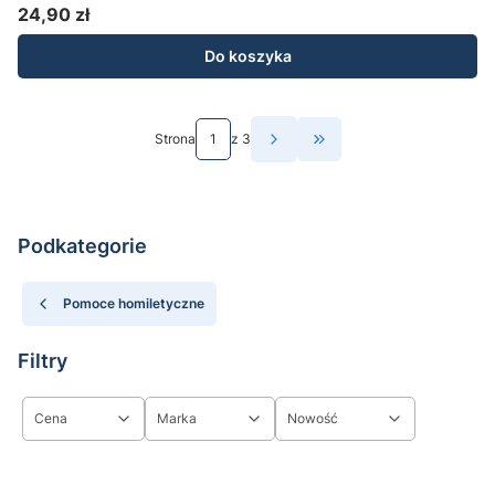
24,90 zł
Cena
Do koszyka
Strona
z 3
Przejdź do ostatniej st
Podkategorie
Pomoce homiletyczne
Filtry
Cena
Marka
Nowość
Koniec filtrów