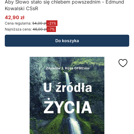
Aby Słowo stało się chlebem powszednim - Edmund
Kowalski CSsR
42,90 zł
Cena promocyjna
Cena regularna:
54,00 zł
-21%
Najniższa cena:
46,00 zł
-7%
Do koszyka