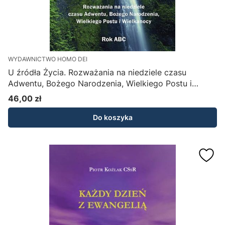
WYDAWNICTWO HOMO DEI
U źródła Życia. Rozważania na niedziele czasu
Adwentu, Bożego Narodzenia, Wielkiego Postu i
Wielkanocy - Zdzisław Józef Kijas OFMConv
46,00 zł
Cena
Do koszyka