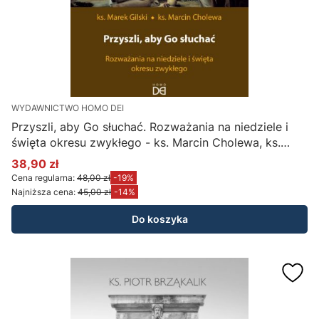
WYDAWNICTWO HOMO DEI
Przyszli, aby Go słuchać. Rozważania na niedziele i
święta okresu zwykłego - ks. Marcin Cholewa, ks.
Marek Gilski
38,90 zł
Cena promocyjna
Cena regularna:
48,00 zł
-19%
Najniższa cena:
45,00 zł
-14%
Do koszyka