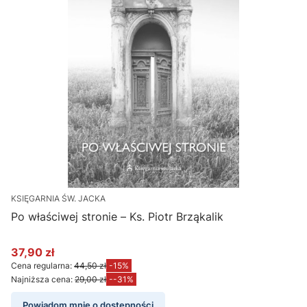
KSIĘGARNIA ŚW. JACKA
Po właściwej stronie – Ks. Piotr Brząkalik
37,90 zł
Cena promocyjna
Cena regularna:
44,50 zł
-15%
Najniższa cena:
29,00 zł
--31%
Powiadom mnie o dostępności