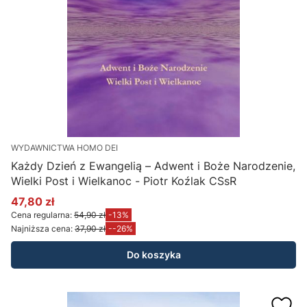
WYDAWNICTWA HOMO DEI
Każdy Dzień z Ewangelią – Adwent i Boże Narodzenie,
Wielki Post i Wielkanoc - Piotr Koźlak CSsR
47,80 zł
Cena promocyjna
Cena regularna:
54,90 zł
-13%
Najniższa cena:
37,90 zł
--26%
Do koszyka