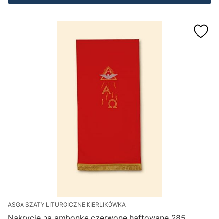
ASGA SZATY LITURGICZNE KIERLIKÓWKA
Nakrycie na ambonkę czerwone haftowane 285