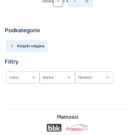
Strona
z 4
Przejdź do ostatniej st
Podkategorie
Książki religijne
Filtry
Cena
Marka
Nowość
Koniec filtrów
Płatności