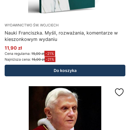
WYDAWNICTWO ŚW. WOJCIECH
Nauki Franciszka. Myśli, rozważania, komentarze w
kieszonkowym wydaniu
11,90 zł
Cena promocyjna
Cena regularna:
15,00 zł
-21%
Najniższa cena:
15,00 zł
-21%
Do koszyka