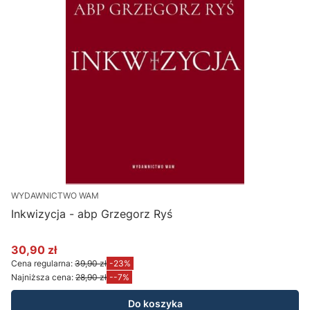
WYDAWNICTWO WAM
Inkwizycja - abp Grzegorz Ryś
30,90 zł
Cena promocyjna
Cena regularna:
39,90 zł
-23%
Najniższa cena:
28,90 zł
--7%
Do koszyka