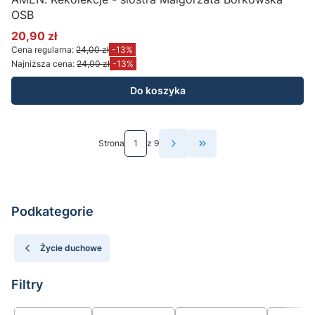
OSB
20,90 zł
Cena promocyjna
Cena regularna:
24,00 zł
-13%
Najniższa cena:
24,00 zł
-13%
Do koszyka
Strona
z 9
Przejdź do ostatniej st
Podkategorie
Życie duchowe
Filtry