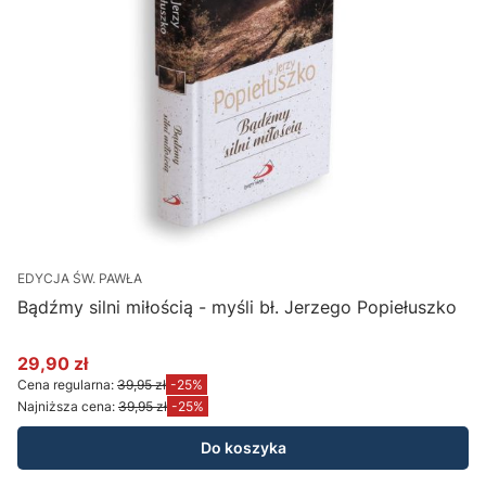
EDYCJA ŚW. PAWŁA
Bądźmy silni miłością - myśli bł. Jerzego Popiełuszko
29,90 zł
Cena promocyjna
Cena regularna:
39,95 zł
-25%
Najniższa cena:
39,95 zł
-25%
Do koszyka