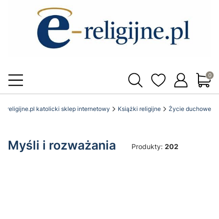
Produ
e-religijne.pl katolicki sklep internetowy
Książki religijne
Życie duchowe
Myśli i rozważania
Produkty:
202