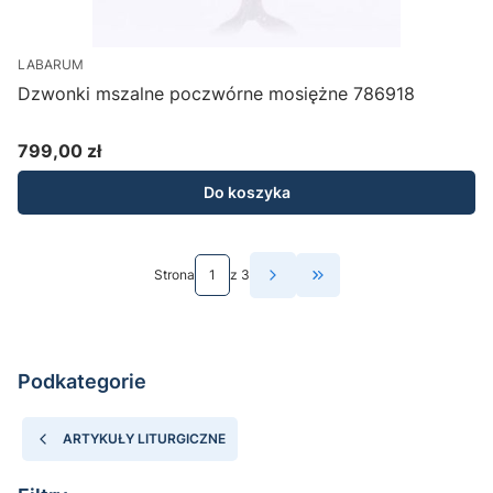
LABARUM
Dzwonki mszalne poczwórne mosiężne 786918
799,00 zł
Cena
Do koszyka
Strona
z 3
Przejdź do ostatniej st
Podkategorie
ARTYKUŁY LITURGICZNE