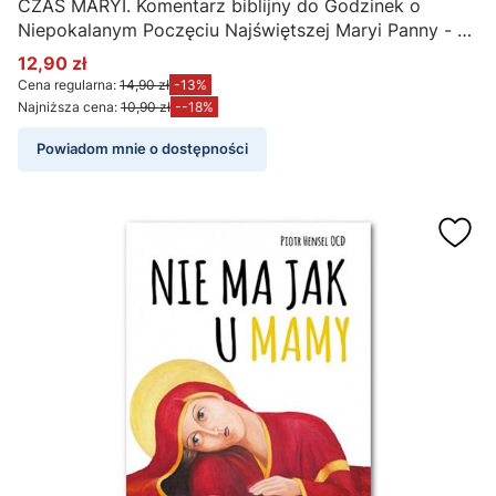
CZAS MARYI. Komentarz biblijny do Godzinek o
Niepokalanym Poczęciu Najświętszej Maryi Panny - o.
Marcin Fizia OCD
12,90 zł
Cena promocyjna
Cena regularna:
14,90 zł
-13%
Najniższa cena:
10,90 zł
--18%
Powiadom mnie o dostępności