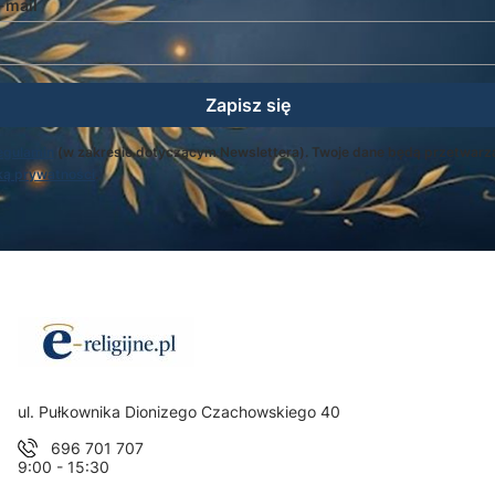
-mail
Zapisz się
egulamin
(w zakresie dotyczącym Newslettera). Twoje dane będą przetwarz
ką prywatności
.
Adres:
ul. Pułkownika Dionizego Czachowskiego 40
696 701 707
9:00 - 15:30