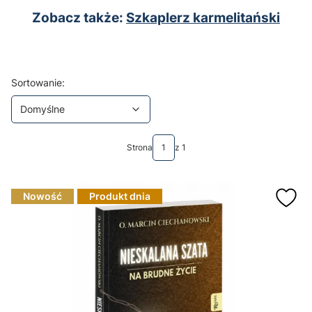
Zobacz także:
Szkaplerz karmelitański
Lista produktów
Domyślne
Sortowanie:
Domyślne
Strona
z 1
Nowość
Produkt dnia