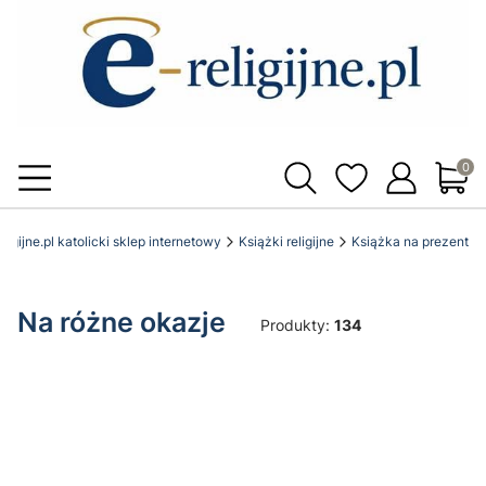
Produ
eligijne.pl katolicki sklep internetowy
Książki religijne
Książka na prezent
Na różne okazje
Produkty:
134