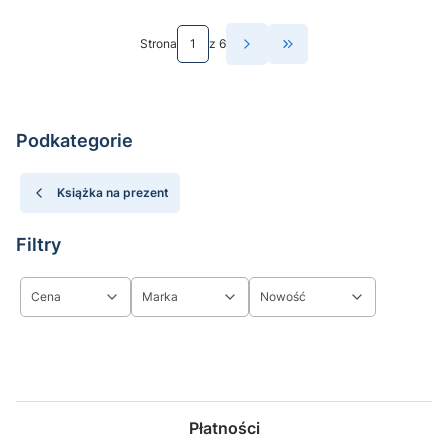
Strona
z 6
Przejdź do ostatniej st
Podkategorie
Książka na prezent
Filtry
Cena
Marka
Nowość
Koniec filtrów
Płatności