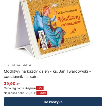
EDYCJA ŚW. PAWŁA
Modlitwy na każdy dzień - ks. Jan Twardowski -
codziennik na spirali
39,90 zł
Cena promocyjna
Cena regularna:
42,95 zł
-7%
Najniższa cena:
29,90 zł
--33%
Do koszyka