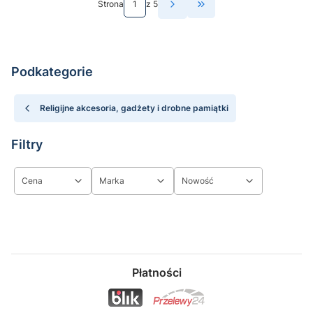
Strona
z 5
Przejdź do ostatniej st
Podkategorie
Religijne akcesoria, gadżety i drobne pamiątki
Filtry
Cena
Marka
Nowość
Koniec filtrów
Płatności