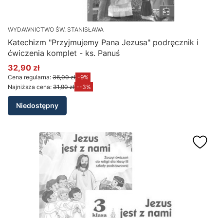
WYDAWNICTWO ŚW. STANISŁAWA
Katechizm "Przyjmujemy Pana Jezusa" podręcznik i
ćwiczenia komplet - ks. Panuś
32,90 zł
Cena promocyjna
Cena regularna:
36,00 zł
-9%
Najniższa cena:
31,90 zł
--3%
Niedostępny