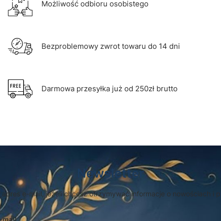
Możliwość odbioru osobistego
Bezproblemowy zwrot towaru do 14 dni
Darmowa przesyłka już od 250zł brutto
Newsletter
 adres e-mail, jeżeli chcesz otrzymywać informacje o nowościach i 
-mail