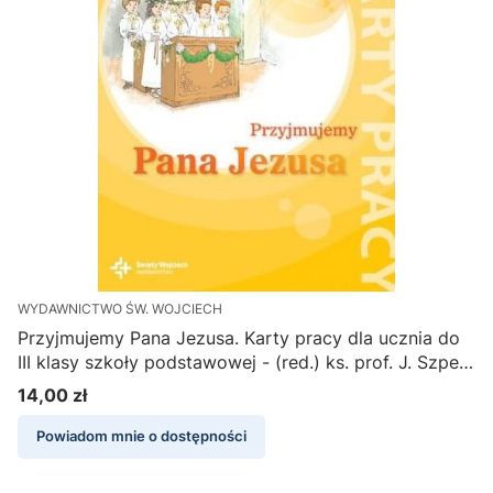
WYDAWNICTWO ŚW. WOJCIECH
Przyjmujemy Pana Jezusa. Karty pracy dla ucznia do
III klasy szkoły podstawowej - (red.) ks. prof. J. Szpet,
D. Jackowiak
14,00 zł
Cena
Powiadom mnie o dostępności