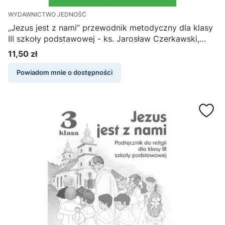
WYDAWNICTWO JEDNOŚĆ
„Jezus jest z nami” przewodnik metodyczny dla klasy
III szkoły podstawowej - ks. Jarosław Czerkawski,
Elżbieta Kondrak
11,50 zł
Cena
Powiadom mnie o dostępności