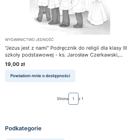
WYDAWNICTWO JEDNOŚĆ
"Jezus jest z nami" Podręcznik do religii dla klasy III
szkoły podstawowej - ks. Jarosław Czerkawski,
Elżbieta Kondrak
19,00 zł
Cena
Powiadom mnie o dostępności
Strona
z 1
Podkategorie