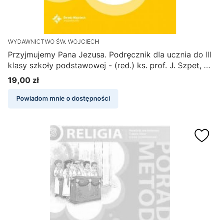
WYDAWNICTWO ŚW. WOJCIECH
Przyjmujemy Pana Jezusa. Podręcznik dla ucznia do III
klasy szkoły podstawowej - (red.) ks. prof. J. Szpet, D.
Jackowiak
19,00 zł
Cena
Powiadom mnie o dostępności