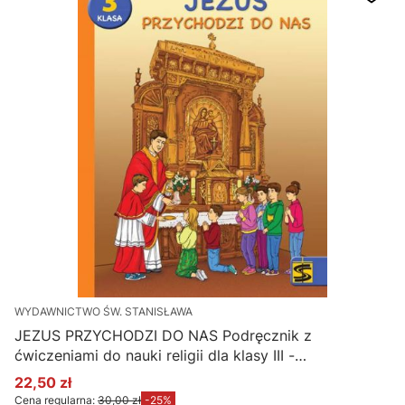
WYDAWNICTWO ŚW. STANISŁAWA
JEZUS PRZYCHODZI DO NAS Podręcznik z
ćwiczeniami do nauki religii dla klasy III -
wydawnictwo św. Stanisław Kraków
22,50 zł
Cena promocyjna
Cena regularna:
30,00 zł
-25%