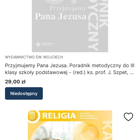
WYDAWNICTWO ŚW. WOJCIECH
Przyjmujemy Pana Jezusa. Poradnik metodyczny do III
klasy szkoły podstawowej - (red.) ks. prof. J. Szpet, D.
Jackowiak
29,00 zł
Cena
Niedostępny