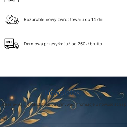
Bezproblemowy zwrot towaru do 14 dni
Darmowa przesyłka już od 250zł brutto
Newsletter
 adres e-mail, jeżeli chcesz otrzymywać informacje o nowościach i 
-mail