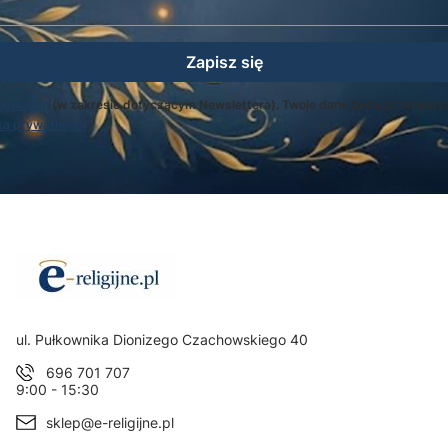
Zapisz się
egulamin
(w zakresie dotyczącym Newslettera). Twoje dane będą przetwarz
ką prywatności
.
Adres:
ul. Pułkownika Dionizego Czachowskiego 40
696 701 707
9:00 - 15:30
sklep@e-religijne.pl