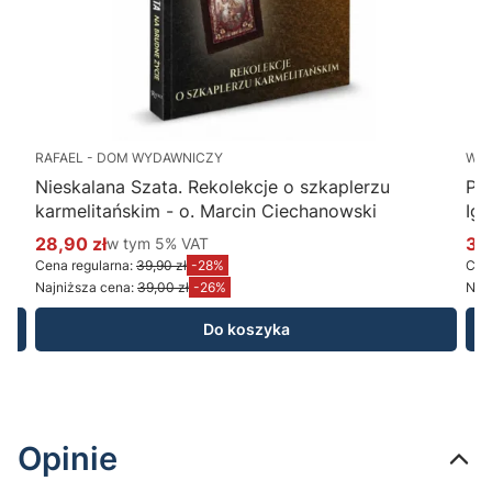
RAFAEL - DOM WYDAWNICZY
WY
Nieskalana Szata. Rekolekcje o szkaplerzu
Po
karmelitańskim - o. Marcin Ciechanowski
Ig
28,90 zł
w tym %s VAT
34
w tym
5%
VAT
Cena promocyjna brutto
Ce
Cena regularna:
39,90 zł
-28%
Cena
Najniższa cena:
39,00 zł
-26%
Najn
Do koszyka
Opinie