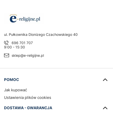
Adres:
ul. Pułkownika Dionizego Czachowskiego 40
696 701 707
9:00 - 15:30
sklep@e-religijne.pl
Linki w stopce
POMOC
Jak kupować
Ustawienia plików cookies
DOSTAWA - GWARANCJA