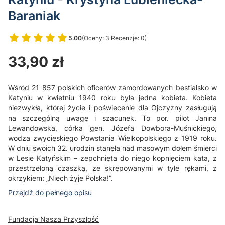
Baraniak
5.00
(Oceny: 3 Recenzje: 0)
Przejdź do sekcji Opinie
Cena
33,90 zł
Wśród 21 857 polskich oficerów zamordowanych bestialsko w
Katyniu w kwietniu 1940 roku była jedna kobieta. Kobieta
niezwykła, której życie i poświecenie dla Ojczyzny zasługują
na szczególną uwagę i szacunek. To por. pilot Janina
Lewandowska, córka gen. Józefa Dowbora-Muśnickiego,
wodza zwycięskiego Powstania Wielkopolskiego z 1919 roku.
W dniu swoich 32. urodzin stanęła nad masowym dołem śmierci
w Lesie Katyńskim – zepchnięta do niego kopnięciem kata, z
przestrzeloną czaszką, ze skrępowanymi w tyle rękami, z
okrzykiem: „Niech żyje Polska!”.
Przejdź do pełnego opisu
Fundacja Nasza Przyszłość