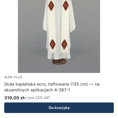
ALBA-PLUS
Stuła kapłańska ecru, haftowana (135 cm) — na
aksamitnych aplikacjach 4-387-1
H
319,00 zł
w tym %s VAT
1
w tym
23%
VAT
Cena brutto
C
Do koszyka