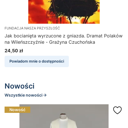
FUNDACJA NASZA PRZYSZŁOŚĆ
F
Jak bocianięta wyrzucone z gniazda. Dramat Polaków
P
na Wileńszczyźnie - Grażyna Czuchońska
24,50 zł
Cena
Powiadom mnie o dostępności
Nowości
Wszystkie nowości
Nowość