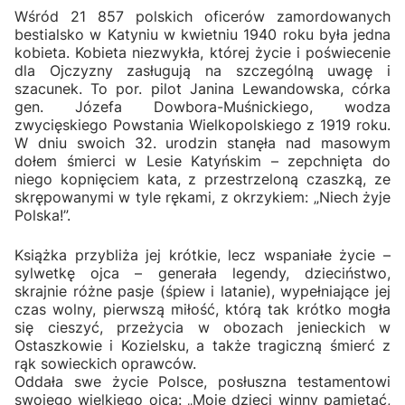
Wśród 21 857 polskich oficerów zamordowanych
bestialsko w Katyniu w kwietniu 1940 roku była jedna
kobieta. Kobieta niezwykła, której życie i poświecenie
dla Ojczyzny zasługują na szczególną uwagę i
szacunek. To por. pilot Janina Lewandowska, córka
gen. Józefa Dowbora-Muśnickiego, wodza
zwycięskiego Powstania Wielkopolskiego z 1919 roku.
W dniu swoich 32. urodzin stanęła nad masowym
dołem śmierci w Lesie Katyńskim – zepchnięta do
niego kopnięciem kata, z przestrzeloną czaszką, ze
skrępowanymi w tyle rękami, z okrzykiem: „Niech żyje
Polska!”.
Książka przybliża jej krótkie, lecz wspaniałe życie –
sylwetkę ojca – generała legendy, dzieciństwo,
skrajnie różne pasje (śpiew i latanie), wypełniające jej
czas wolny, pierwszą miłość, którą tak krótko mogła
się cieszyć, przeżycia w obozach jenieckich w
Ostaszkowie i Kozielsku, a także tragiczną śmierć z
rąk sowieckich oprawców.
Oddała swe życie Polsce, posłuszna testamentowi
swojego wielkiego ojca: „Moje dzieci winny pamiętać,