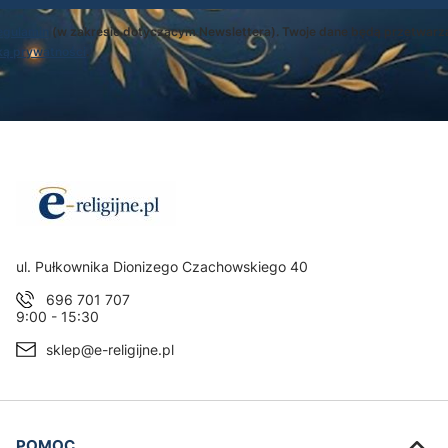
egulamin
(w zakresie dotyczącym Newslettera). Twoje dane będą przetwarz
ką prywatności
.
Adres:
ul. Pułkownika Dionizego Czachowskiego 40
696 701 707
9:00 - 15:30
sklep@e-religijne.pl
Linki w stopce
POMOC