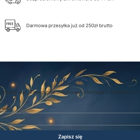
Darmowa przesyłka już od 250zł brutto
Newsletter
 adres e-mail, jeżeli chcesz otrzymywać informacje o nowościach i 
-mail
Zapisz się